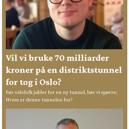
Vil vi bruke 70 milliarder
kroner på en distriktstunnel
for tog i Oslo?
Før oslofolk jubler for en ny tunnel, bør vi spørre:
Hvem er denne tunnelen for?