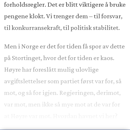
forholdsregler. Det er blitt viktigere å bruke
pengene klokt. Vi trenger dem – til forsvar,
til konkurransekraft, til politisk stabilitet.
Men i Norge er det for tiden få spor av dette
på Stortinget, hvor det for tiden er kaos.
Høyre har foreslått mulig ulovlige
avgiftslettelser som partiet først var for, så
mot, og så for igjen. Regjeringen, derimot,
var mot, men ikke så mye mot at de var for
at Høyre var mot. Hvordan havnet vi her?