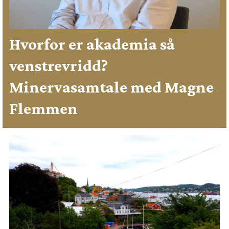
Hvorfor er akademia så
venstrevridd?
Minervasamtale med Magne
Flemmen