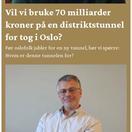
Vil vi bruke 70 milliarder
kroner på en distriktstunnel
for tog i Oslo?
Før oslofolk jubler for en ny tunnel, bør vi spørre:
Hvem er denne tunnelen for?