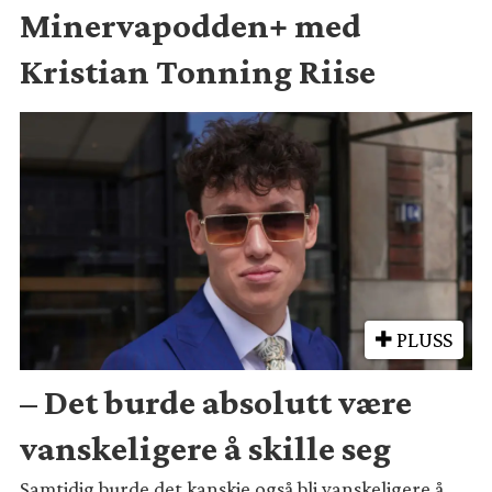
Minervapodden+ med
Kristian Tonning Riise
PLUSS
– Det burde absolutt være
vanskeligere å skille seg
Samtidig burde det kanskje også bli vanskeligere å