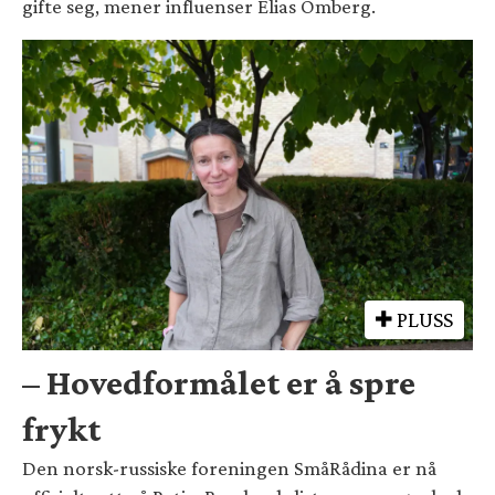
gifte seg, mener influenser Elias Omberg.
PLUSS
– Hovedformålet er å spre
frykt
Den norsk-russiske foreningen SmåRådina er nå