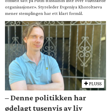
offisielt satt på Putin-Russlands liste over «uønskede
organisasjoner». Styreleder Evgeniya Khoroltseva
mener stemplingen har ett klart formål.
PLUSS
– Denne politikken har
ødelagt tusenvis av liv