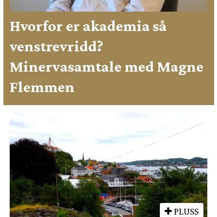
Hvorfor er akademia så
venstrevridd?
Minervasamtale med Magne
Flemmen
PLUSS