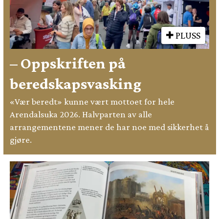
PLUSS
– Oppskriften på
beredskapsvasking
«Vær beredt» kunne vært mottoet for hele
Arendalsuka 2026. Halvparten av alle
arrangementene mener de har noe med sikkerhet å
gjøre.