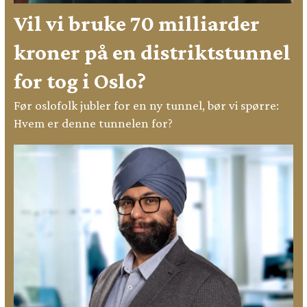
Vil vi bruke 70 milliarder
kroner på en distriktstunnel
for tog i Oslo?
Før oslofolk jubler for en ny tunnel, bør vi spørre:
Hvem er denne tunnelen for?