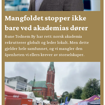
Mangfoldet stopper ikke
bare ved akademias dører
Rune Todnem By har rett: norsk akademia
rekrutterer globalt og leder lokalt. Men dette
gjelder hele samfunnet, og vi mangler den
åpenheten vi ellers krever av storselskaper.