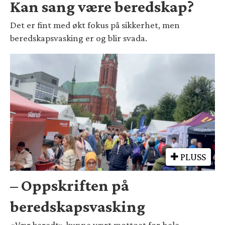
Kan sang være beredskap?
Det er fint med økt fokus på sikkerhet, men
beredskapsvasking er og blir svada.
PLUSS
– Oppskriften på
beredskapsvasking
«Vær beredt» kunne vært mottoet for hele