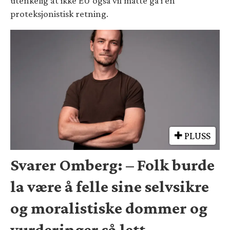
utenkelig at ikke EU også vil måtte gå i en
proteksjonistisk retning.
PLUSS
Svarer Omberg: – Folk burde
la være å felle sine selvsikre
og moralistiske dommer og
vurderinger så lett