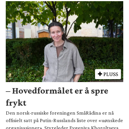
PLUSS
– Hovedformålet er å spre
frykt
Den norsk-russiske foreningen SmåRådina er nå
offisielt satt på Putin-Russlands liste over «uønskede
organisasjoner». Styreleder Evgeniya Khoroltseva