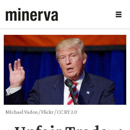
MIchael Vadon / Flickr / CC BY 2.0