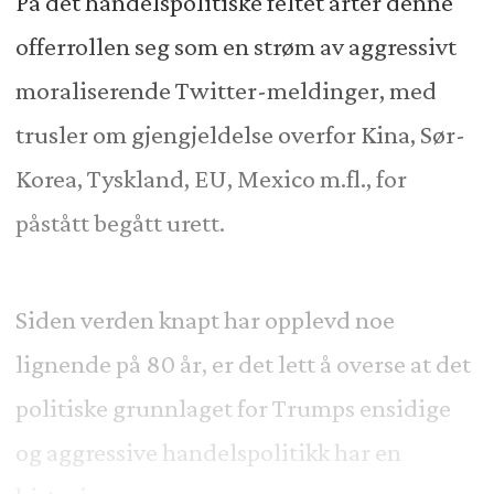
På det handelspolitiske feltet arter denne
offerrollen seg som en strøm av aggressivt
moraliserende Twitter-meldinger, med
trusler om gjengjeldelse overfor Kina, Sør-
Korea, Tyskland, EU, Mexico m.fl., for
påstått begått urett.
Siden verden knapt har opplevd noe
lignende på 80 år, er det lett å overse at det
politiske grunnlaget for Trumps ensidige
og aggressive handelspolitikk har en