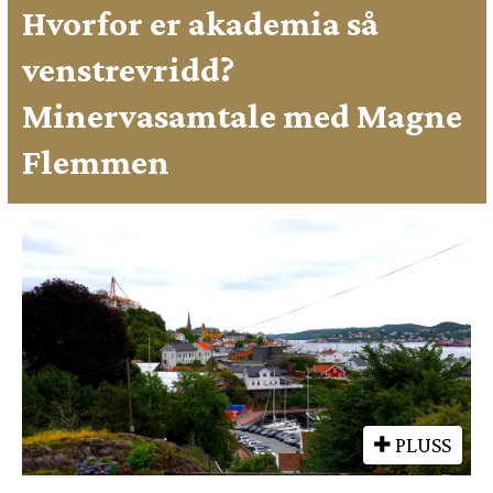
Hvorfor er akademia så
venstrevridd?
Minervasamtale med Magne
Flemmen
PLUSS