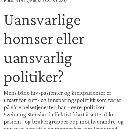
Foto: NIAID/Flickr (CC BY 2.0)
Uansvarlige
homser eller
uansvarlig
politiker?
Mens både hiv-pasienter og kreftpasienter er
utsatt for kutt- og innsparingspolitikk som tærer
på våre helsetjenester, har Høyre-politiker
Sveinung Stensland effektivt klart å sette ulike
pasient- og brukergrupper opp mot hverandre, og
opp mot homofile og mennesker som lever med