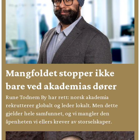
Mangfoldet stopper ikke
bare ved akademias dører
Rune Todnem By har rett: norsk akademia
rekrutterer globalt og leder lokalt. Men dette
gjelder hele samfunnet, og vi mangler den
åpenheten vi ellers krever av storselskaper.