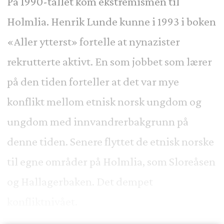
På 1990-tallet kom ekstremismen til
Holmlia.
Henrik Lunde kunne i 1993 i boken
«Aller ytterst» fortelle at nynazister
rekrutterte aktivt. En som jobbet som lærer
på den tiden forteller at det var mye
konflikt mellom etnisk norsk ungdom og
ungdom med innvandrerbakgrunn på
denne tiden. Senere flyttet de etnisk norske
til egne områder på Holmlia, som Sloreåsen
og Hallagerbaken. Det dempet
konfliktnivået.