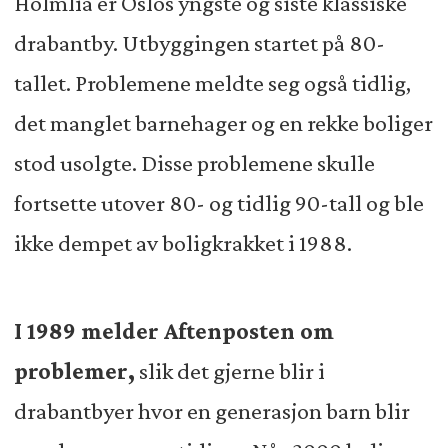
Holmlia er Oslos yngste og siste klassiske
drabantby.
Utbyggingen star
tet på 80-
tallet. Problemene meldte seg også tidlig,
det manglet barnehager og en rekke boliger
stod usolgte. Disse problemene skul
le
fortsette utover 80- og tidlig 90-tall og ble
ikke dempet av boligkrakket i 1988.
I 1989 melder Aftenposten om
problemer,
slik det gjerne blir i
drabantbyer hvor en generasjon barn blir