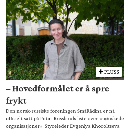
PLUSS
– Hovedformålet er å spre
frykt
Den norsk-russiske foreningen SmåRådina er nå
offisielt satt på Putin-Russlands liste over «uønskede
organisasjoner». Styreleder Evgeniya Khoroltseva