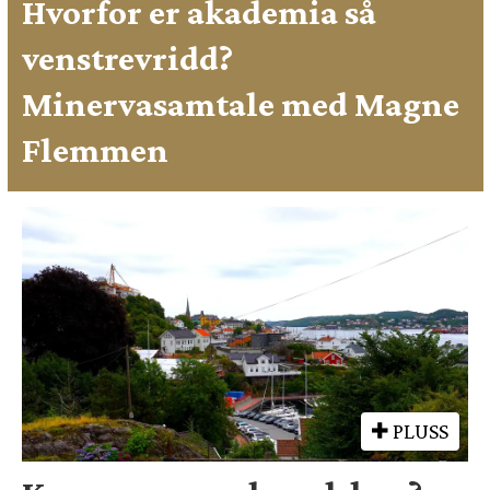
Hvorfor er akademia så
venstrevridd?
Minervasamtale med Magne
Flemmen
PLUSS