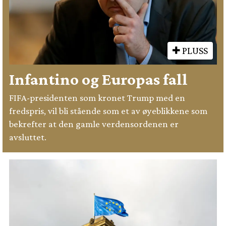
PLUSS
Infantino og Europas fall
FIFA-presidenten som kronet Trump med en
fredspris, vil bli stående som et av øyeblikkene som
bekrefter at den gamle verdensordenen er
avsluttet.