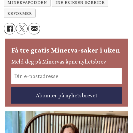
MINERVAPODDEN
INE ERIKSEN SØREIDE
REFORMER
Få tre gratis Minerva-saker i uken
Meld deg på Minervas åpne nyhetsbrev