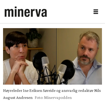
Høyreleder Ine Eriksen Søreide og ansvarlig redaktør Nils
August Andresen
Foto: Minervapodden