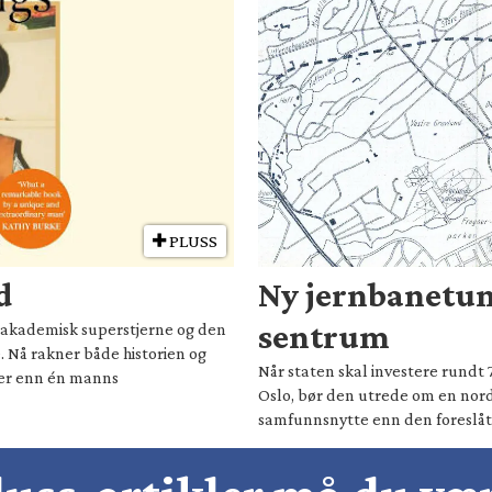
PLUSS
d
Ny jernbanetun
sentrum
il akademisk superstjerne og den
. Nå rakner både historien og
Når staten skal investere rundt 
mer enn én manns
Oslo, bør den utrede om en nord
samfunnsnytte enn den foreslåt