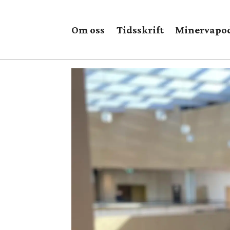
Om oss
Tidsskrift
Minervapo