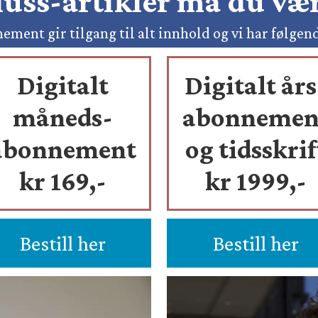
pluss-artikler må du v
ement gir tilgang til alt innhold og vi har følgen
Digitalt
Digitalt års
måneds-
abonnemen
abonnement
og tidsskrif
kr 169,-
kr 1999,-
Bestill her
Bestill her