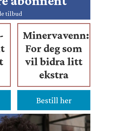
ære abonnent
de tilbud
-
Minervavenn:
t
For deg som
t
vil bidra litt
ekstra
Bestill her