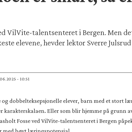
ved VilVite-talentsenteret i Bergen. Men d
akeste elevene, hevder lektor Sverre Julsrud
.06.2025 - 10:51
 og dobbelteksepsjonelle elever, barn med et stort l
r karakterskalaen. Eller som blir hjemme på grunn a
sholt Fosse ved VilVite-talentsenteret i Bergen påpeker
er med høyt læringspotensial.