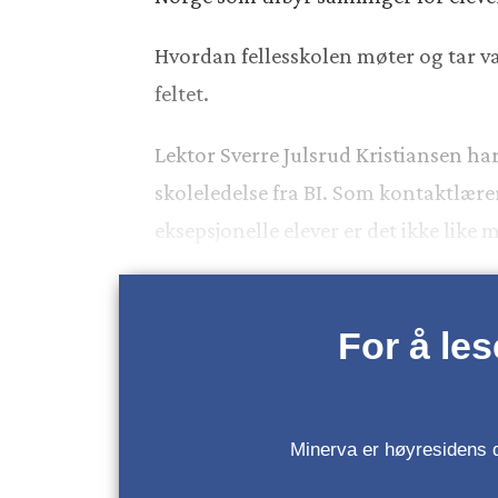
Hvordan fellesskolen møter og tar va
feltet.
Lektor Sverre Julsrud Kristiansen ha
skoleledelse fra BI. Som kontaktlærer
eksepsjonelle elever er det ikke like 
For å le
Minerva er høyresidens da