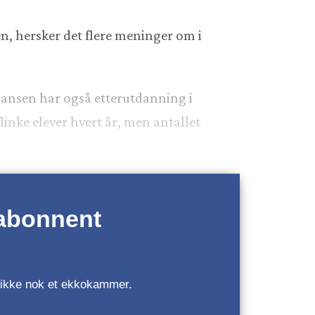
en, hersker det flere meninger om i
tiansen har også etterutdanning i
linke elever hvert år, men antallet
 abonnent
r, ikke nok et ekkokammer.