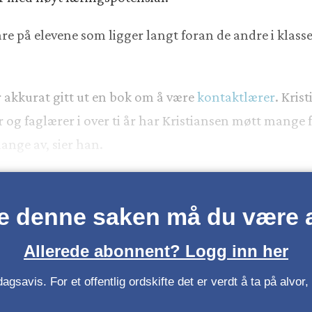
re på elevene som ligger langt foran de andre i klass
r akkurat gitt ut en bok om å være
kontaktlærer
. Kris
 og faglærer i over ti år har Kristiansen møtt mange f
mange av, sier han.
se denne saken må du være
Allerede abonnent? Logg inn her
gsavis. For et offentlig ordskifte det er verdt å ta på alvo