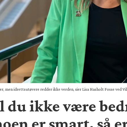
ner, men idrettsutøvere redder ikke verden, sier Lisa Hasholt Fosse ved Vi
al du ikke være bed
noen er smart, så e