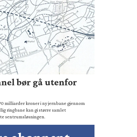
nel bør gå utenfor
70 milliarder kroner i ny jernbane gjennom
lig ringbane kan gi større samlet
te sentrumsløsningen.