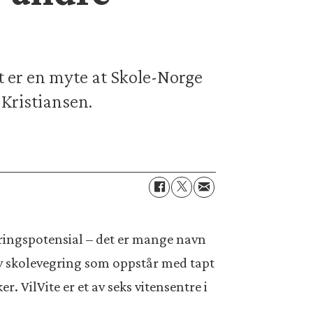
et er en myte at Skole-Norge
 Kristiansen.
æringspotensial – det er mange navn
v skolevegring som oppstår med tapt
. VilVite er et av seks vitensentre i