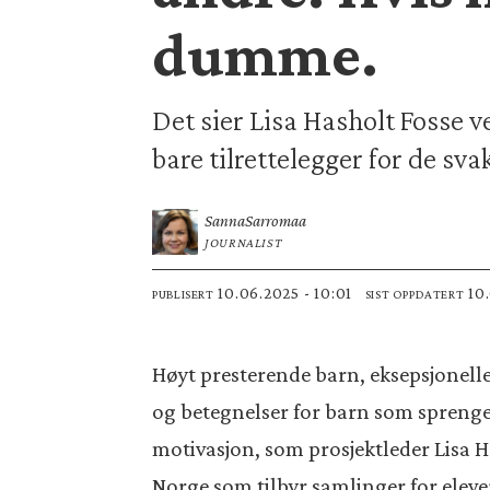
dumme.
Det sier Lisa Hasholt Fosse 
bare tilrettelegger for de sv
Sanna
Sarromaa
JOURNALIST
10.06.2025 - 10:01
10
PUBLISERT
SIST OPPDATERT
Høyt presterende barn, eksepsjonelle
og betegnelser for barn som sprenge
motivasjon, som prosjektleder Lisa Ha
Norge som tilbyr samlinger for elev