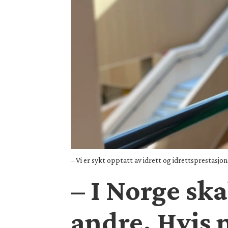
– Vi er sykt opptatt av idrett og idrettsprestasjo
– I Norge sk
andre. Hvis 