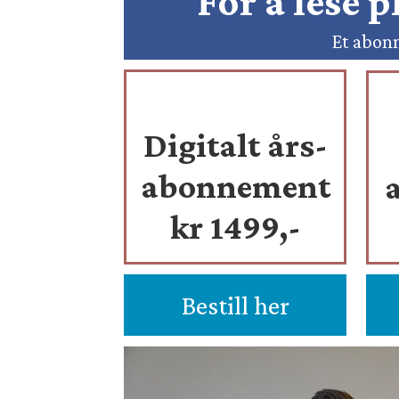
For å lese 
Et abonn
Digitalt års-
abonnement
kr 1499,-
Bestill her