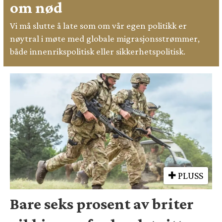
om nød
Vi må slutte å late som om vår egen politikk er
nøytral i møte med globale migrasjonsstrømmer,
både innenrikspolitisk eller sikkerhetspolitisk.
PLUSS
Bare seks prosent av briter