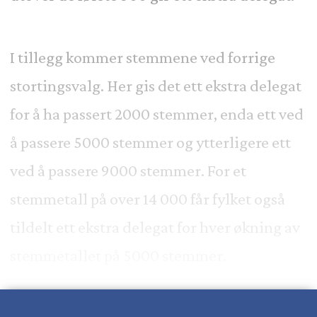
I tillegg kommer stemmene ved forrige
stortingsvalg. Her gis det ett ekstra delegat
for å ha passert 2000 stemmer, enda ett ved
å passere 5000 stemmer og ytterligere ett
ved å passere 9000 stemmer. For et
stemmetall på over 14 000 får fylket også
tildelt ett ekstra delegat for hver økning av
stemmetallet på 5000 stemmer.