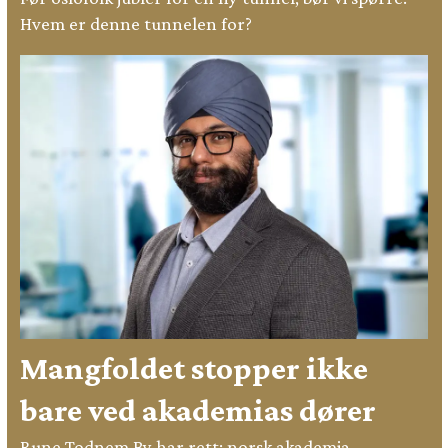
Hvem er denne tunnelen for?
Mangfoldet stopper ikke
bare ved akademias dører
Rune Todnem By har rett: norsk akademia