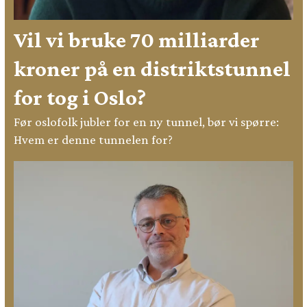
Vil vi bruke 70 milliarder
kroner på en distriktstunnel
for tog i Oslo?
Før oslofolk jubler for en ny tunnel, bør vi spørre:
Hvem er denne tunnelen for?