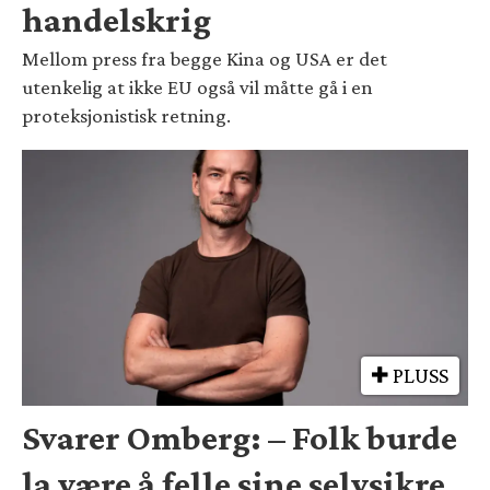
handelskrig
Mellom press fra begge Kina og USA er det
utenkelig at ikke EU også vil måtte gå i en
proteksjonistisk retning.
PLUSS
Svarer Omberg: – Folk burde
la være å felle sine selvsikre