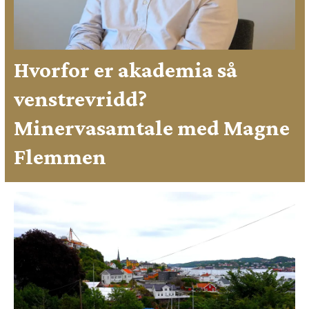
Hvorfor er akademia så
venstrevridd?
Minervasamtale med Magne
Flemmen