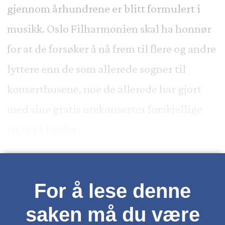
gjennom århundrene er blitt formulert i
musikk. Oslo Filharmonien skal ha honnør
for at de forsøker å nå frem til flere og andre
lyttere enn de som allerede sogner til
konserthusene, noe de allerede har gjort
med sine gratis utekonserter forskjellige
steder i landet.
For å lese denne
saken må du være