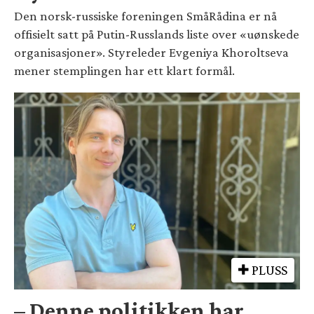
Den norsk-russiske foreningen SmåRådina er nå
offisielt satt på Putin-Russlands liste over «uønskede
organisasjoner». Styreleder Evgeniya Khoroltseva
mener stemplingen har ett klart formål.
PLUSS
– Denne politikken har