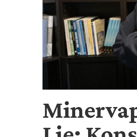
Minervap
Lie: Kons