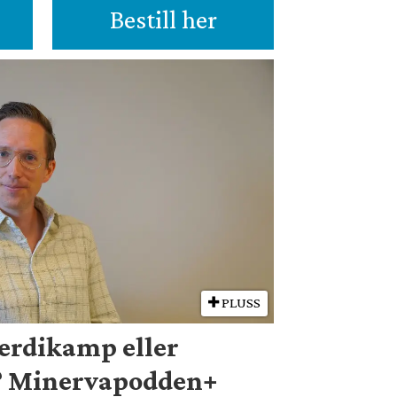
Bestill her
PLUSS
verdikamp eller
? Minervapodden+