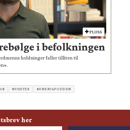
PLUSS
rebølge i befolkningen
nordmenns holdninger faller tilliten til
en».
OR
NYHETER
MINERVAPODDEN
tsbrev her