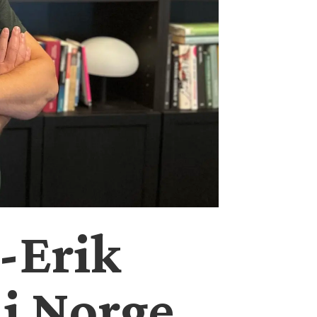
-Erik
 i Norge