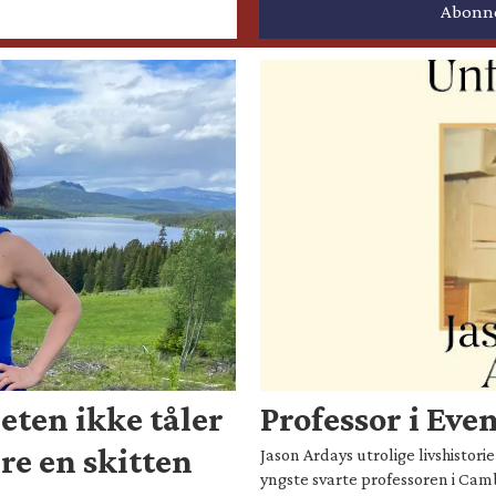
eten ikke tåler
Professor i Eve
are en skitten
Jason Ardays utrolige livshistor
yngste svarte professoren i Camb