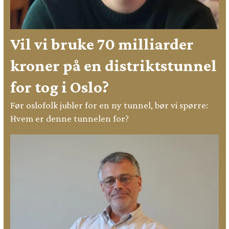
Vil vi bruke 70 milliarder
kroner på en distriktstunnel
for tog i Oslo?
Før oslofolk jubler for en ny tunnel, bør vi spørre:
Hvem er denne tunnelen for?