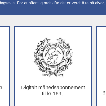
gsavis. For et offentlig ordskifte det er verdt å ta på alvo
kr
Digitalt månedsabonnement
til kr 169,-
å