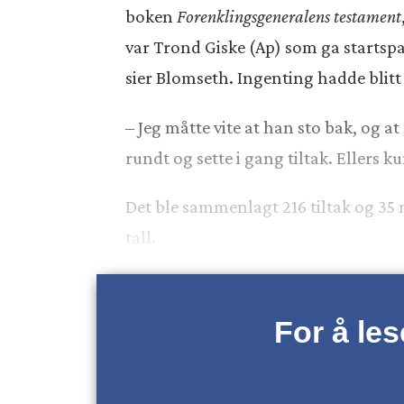
boken
Forenklingsgeneralens testament
var Trond Giske (Ap) som ga startspark
sier Blomseth. Ingenting hadde blitt
– Jeg måtte vite at han sto bak, og at
rundt og sette i gang tiltak. Ellers ku
Det ble sammenlagt 216 tiltak og 35 mi
tall.
For å le