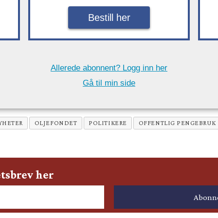
Bestill her
Allerede abonnent? Logg inn her
Gå til min side
YHETER
OLJEFONDET
POLITIKERE
OFFENTLIG PENGEBRUK
tsbrev her