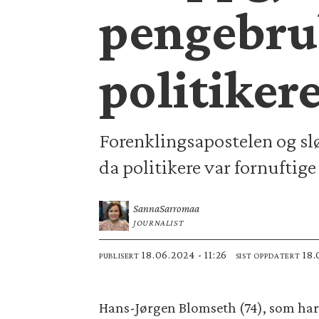
pengebru
politiker
Forenklingsapostelen og s
da politikere var fornuftige 
Sanna
Sarromaa
JOURNALIST
18.06.2024 - 11:26
18
PUBLISERT
SIST OPPDATERT
Hans-Jørgen Blomseth (74), som har 3