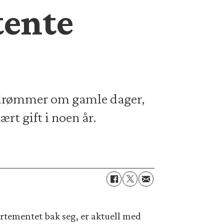
tente
 drømmer om gamle dager,
ært gift i noen år.
artementet bak seg, er aktuell med