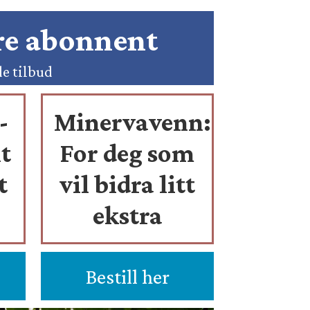
ære abonnent
de tilbud
-
Minervavenn:
t
For deg som
t
vil bidra litt
ekstra
Bestill her