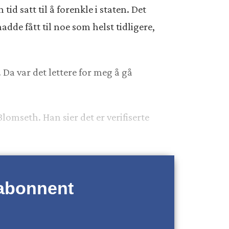
tid satt til å forenkle i staten. Det
adde fått til noe som helst tidligere,
. Da var det lettere for meg å gå
Blomseth. Han sier det er verifiserte
 abonnent