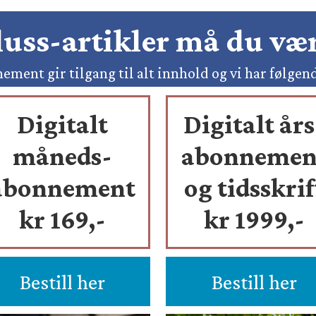
pluss-artikler må du v
ement gir tilgang til alt innhold og vi har følgen
Digitalt
Digitalt års
måneds-
abonnemen
abonnement
og tidsskrif
kr 169,-
kr 1999,-
Bestill her
Bestill her