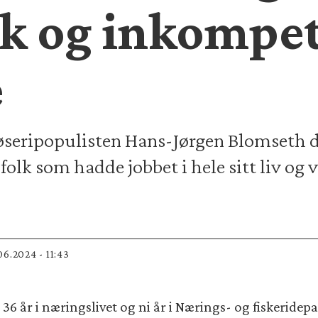
k og inkompe
e
løseripopulisten Hans-Jørgen Blomseth
folk som hadde jobbet i hele sitt liv og v
.06.2024 - 11:43
6 år i næringslivet og ni år i Nærings- og fiskeridep