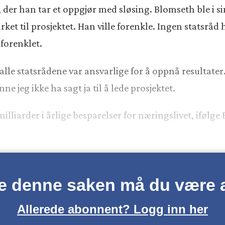
, der han tar et oppgjør med sløsing. Blomseth ble i sin 
et til prosjektet. Han ville forenkle. Ingen statsråd h
 forenklet.
 alle statsrådene var ansvarlige for å oppnå resultater
nne jeg ikke ha sagt ja til å lede prosjektet.
lliarder i årlige besparelser for næringslivet, ifølge 
se denne saken må du være
Allerede abonnent? Logg inn her