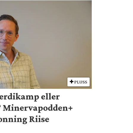
PLUSS
verdikamp eller
? Minervapodden+
onning Riise