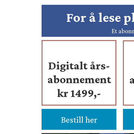
For å lese 
Et abonn
Digitalt års-
abonnement
kr 1499,-
Bestill her