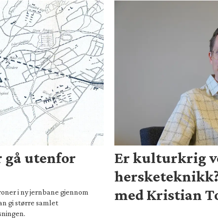
 gå utenfor
Er kulturkrig 
hersketeknikk
med Kristian T
kroner i ny jernbane gjennom
n gi større samlet
sningen.