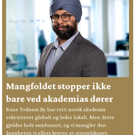
Mangfoldet stopper ikke
bare ved akademias dører
Rune Todnem By har rett: norsk akademia
rekrutterer globalt og leder lokalt. Men dette
gjelder hele samfunnet, og vi mangler den
åpenheten vi ellers krever av storselskaper.