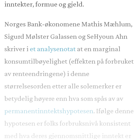
inntekter, formue og gjeld.
Norges Bank-økonomene Mathis Mæhlum,
Sigurd Mølster Galassen og SeHyoun Ahn
skriver i
et analysenotat
at en marginal
konsumtilbøyelighet (effekten på forbruket
av renteendringene) i denne
størrelsesorden etter alle solemerker er
betydelig høyere enn hva som spås av av
permanentinntektshypotesen
. Ifølge denne
hypotesen er folks forbruksnivå konsistent
med hva deres gjennomsnittlige inntekt er