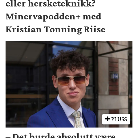
eller hersketeknikk?
Minervapodden+ med
Kristian Tonning Riise
PLUSS
– Det burde absolutt være