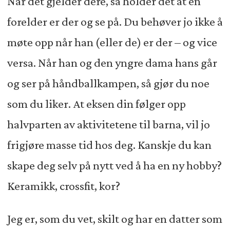
Når det gjelder dere, så holder det at én
forelder er der og se på. Du behøver jo ikke å
møte opp når han (eller de) er der – og vice
versa. Når han og den yngre dama hans går
og ser på håndballkampen, så gjør du noe
som du liker. At eksen din følger opp
halvparten av aktivitetene til barna, vil jo
frigjøre masse tid hos deg. Kanskje du kan
skape deg selv på nytt ved å ha en ny hobby?
Keramikk, crossfit, kor?
Jeg er, som du vet, skilt og har en datter som