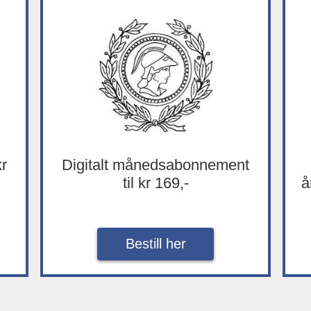
kr
Digitalt månedsabonnement
til kr 169,-
å
Bestill her