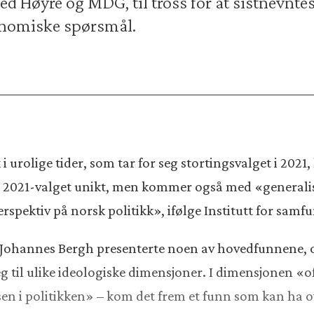
d Høyre og MDG, til tross for at sistnevntes 
onomiske spørsmål.
i urolige tider, som tar for seg stortingsvalget i 2021
r 2021-valget unikt, men kommer også med «generalis
rspektiv på norsk politikk», ifølge Institutt for sam
 Johannes Bergh presenterte noen av hovedfunnene, 
eg til ulike ideologiske dimensjoner. I dimensjonen «o
 i politikken» – kom det frem et funn som kan ha ov