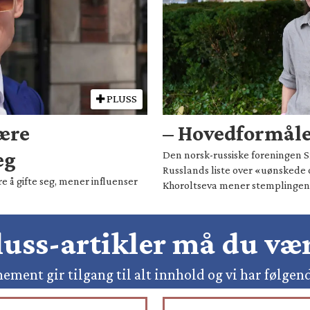
PLUSS
være
– Hovedformålet
eg
Den norsk-russiske foreningen Sm
Russlands liste over «uønskede 
e å gifte seg, mener influenser
Khoroltseva mener stemplingen h
pluss-artikler må du v
ement gir tilgang til alt innhold og vi har følgen