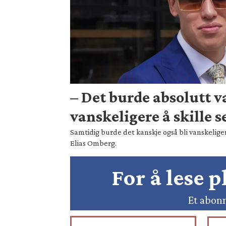
– Det burde absolutt 
vanskeligere å skille s
Samtidig burde det kanskje også bli vanskeliger
Elias Omberg.
For å lese 
Et abonn