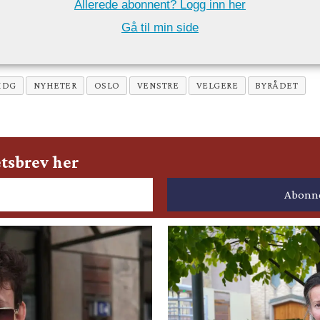
Allerede abonnent? Logg inn her
Gå til min side
MDG
NYHETER
OSLO
VENSTRE
VELGERE
BYRÅDET
tsbrev her