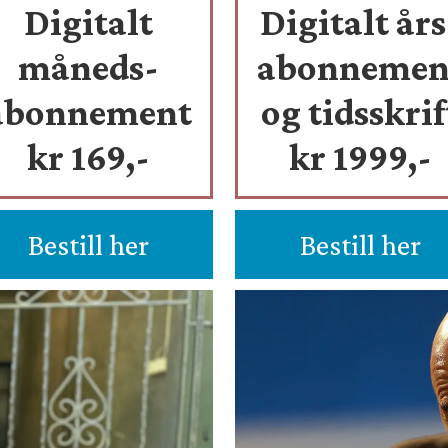
Digitalt
Digitalt års
måneds-
abonnemen
abonnement
og tidsskrif
kr 169,-
kr 1999,-
Bestill her
Bestill her