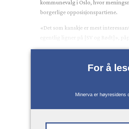
kommunevalg i Oslo, hvor meningsmå
borgerlige opposisjonspartiene.
«Det som kanskje er mest interessant
egentlig ligner på [SV og Rødt]», påp
For å le
Minerva er høyresidens da