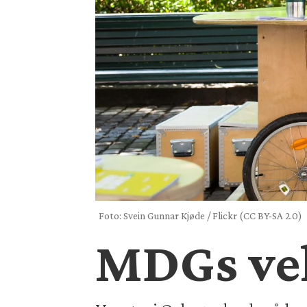
Foto: Svein Gunnar Kjøde / Flickr (CC BY-SA 2.0)
MDGs velg