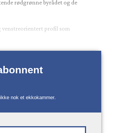
tende rødgrønne byrådet og de
g venstreorientert profil som
 abonnent
r, ikke nok et ekkokammer.