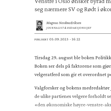
Venstre i Oslo ønsker byråd me
seg nærmere SV og Rødt i øk
Magnus Nordmo
Eriksen
JOURNALIST & REDAKSJONSSJEF
05.09.2023 - 16:22
PUBLISERT
Tirsdag 29. august ble boken Politikk 
Boken ser dels på faktorene som gjø
velgeratferd som gir et overordnet pe
Valgforsker og bokens medredaktør
de ulike partienes velgere forholdt s
«den økonomiske høyre-venstre-aksen