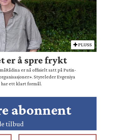
PLUSS
 er å spre frykt
åRådina er nå offisielt satt på Putin-
organisasjoner». Styreleder Evgeniya
ar ett klart formål.
ære abonnent
de tilbud