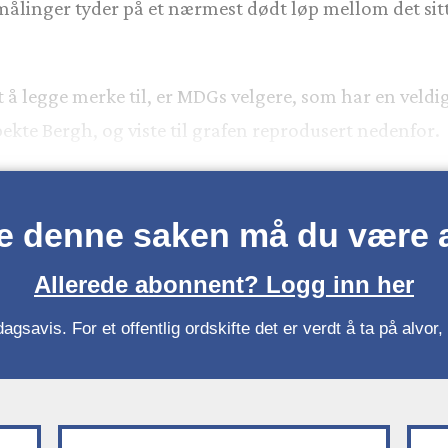
linger tyder på et nærmest dødt løp mellom det sit
 å legge merke til, er MDGs velgere, som har en veldi
ekte Bergh, og viste til grafen reprodusert nedenfor.
se denne saken må du være
Allerede abonnent? Logg inn her
gsavis. For et offentlig ordskifte det er verdt å ta på alvo