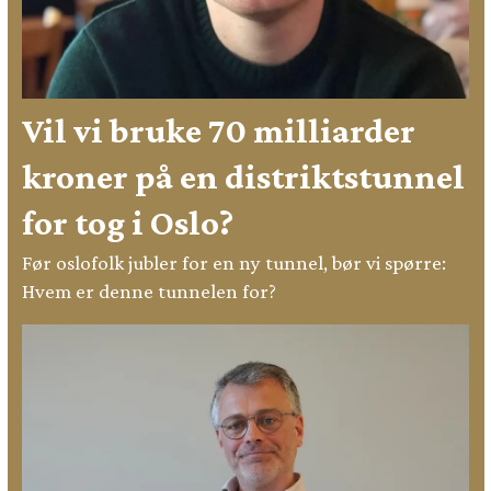
Vil vi bruke 70 milliarder
kroner på en distriktstunnel
for tog i Oslo?
Før oslofolk jubler for en ny tunnel, bør vi spørre:
Hvem er denne tunnelen for?