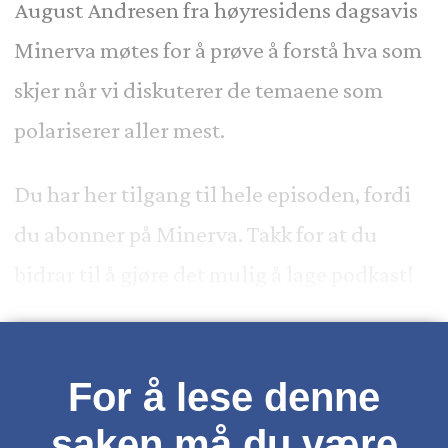
August Andresen fra høyresidens dagsavis
Minerva møtes for å prøve å forstå hva som
skjer når vi diskuterer de temaene som
polariserer aller mest.
Du har her tilgang til hele episoden, fordi
du abonner på Minerva. Takk for at du
bidrar til å gjøre det mulig å lage podkast!
For å lese denne
saken må du være