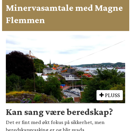
Minervasamtale med Magne
Flemmen
PLUSS
Kan sang være beredskap?
Det er fint med økt fokus på sikkerhet, men
beredskapsvasking er og blir svada.