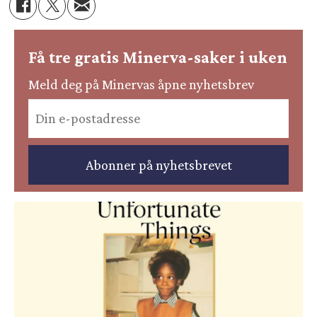
Få tre gratis Minerva-saker i uken
Meld deg på Minervas åpne nyhetsbrev