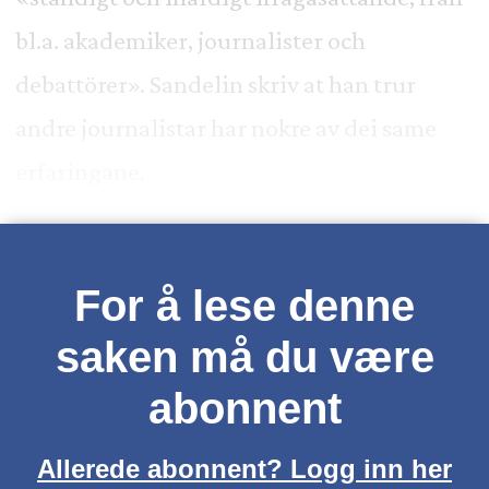
bl.a. akademiker, journalister och
debattörer». Sandelin skriv at han trur
andre journalistar har nokre av dei same
erfaringane.
For å lese denne
saken må du være
abonnent
Allerede abonnent? Logg inn her