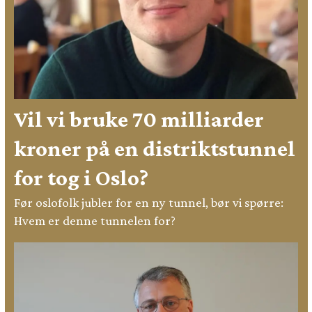
Vil vi bruke 70 milliarder
kroner på en distriktstunnel
for tog i Oslo?
Før oslofolk jubler for en ny tunnel, bør vi spørre:
Hvem er denne tunnelen for?