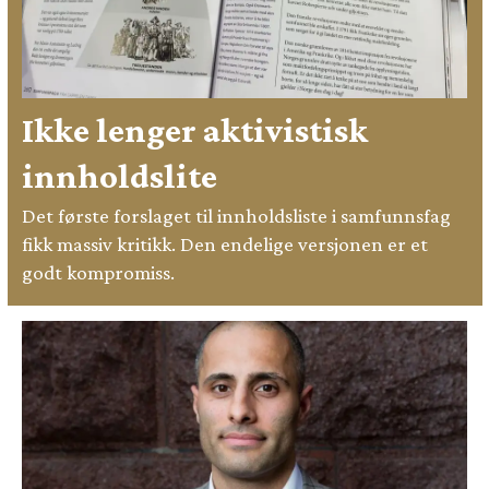
Ikke lenger aktivistisk
innholdslite
Det første forslaget til innholdsliste i samfunnsfag
fikk massiv kritikk. Den endelige versjonen er et
godt kompromiss.