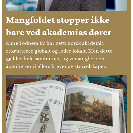
Mangfoldet stopper ikke
bare ved akademias dører
Rune Todnem By har rett: norsk akademia
rekrutterer globalt og leder lokalt. Men dette
gjelder hele samfunnet, og vi mangler den
åpenheten vi ellers krever av storselskaper.