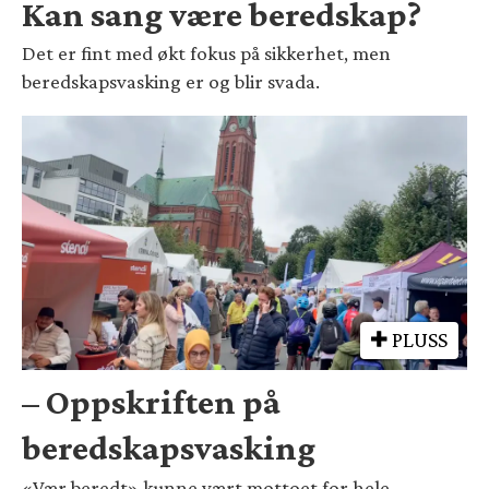
Kan sang være beredskap?
Det er fint med økt fokus på sikkerhet, men
beredskapsvasking er og blir svada.
PLUSS
– Oppskriften på
beredskapsvasking
«Vær beredt» kunne vært mottoet for hele