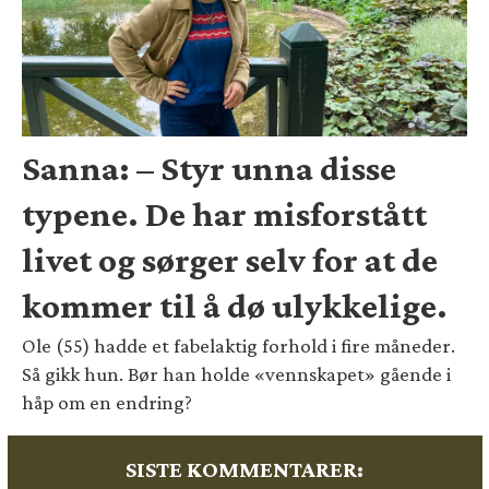
Sanna: – Styr unna disse
typene. De har misforstått
livet og sørger selv for at de
kommer til å dø ulykkelige.
Ole (55) hadde et fabelaktig forhold i fire måneder.
Så gikk hun. Bør han holde «vennskapet» gående i
håp om en endring?
SISTE KOMMENTARER: