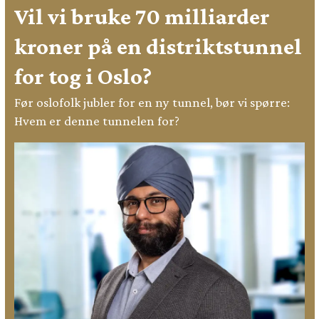
Vil vi bruke 70 milliarder
kroner på en distriktstunnel
for tog i Oslo?
Før oslofolk jubler for en ny tunnel, bør vi spørre:
Hvem er denne tunnelen for?