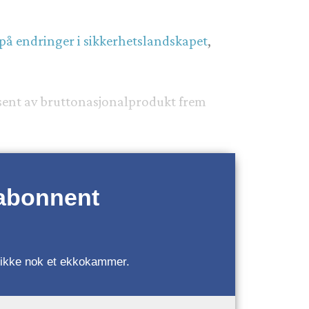
 på endringer i sikkerhetslandskapet
,
.
rosent av bruttonasjonalprodukt frem
 abonnent
r, ikke nok et ekkokammer.