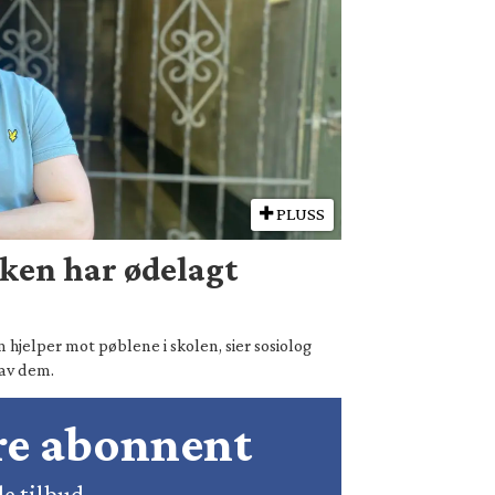
PLUSS
kken har ødelagt
m hjelper mot pøblene i skolen, sier sosiolog
 av dem.
ære abonnent
de tilbud