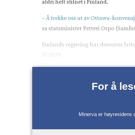
aldri helt stilnet i Finland.
– Å trekke oss ut av Ottawa-konvensj
sa statsminister Petteri Orpo (Samli
Finlands regjering har dessuten fatt
til 2029.
For å le
Minerva er høyresidens da