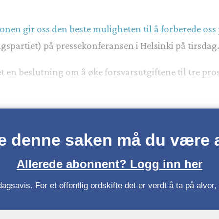
onen gir oss den beste muligheten til å forberede oss
ngspartiet) på pressekonferansen i Helsinki på tirsdag
et en beslutning om å øke forsvarsutgiftene til tre p
se denne saken må du være
Allerede abonnent? Logg inn her
gsavis. For et offentlig ordskifte det er verdt å ta på alvo