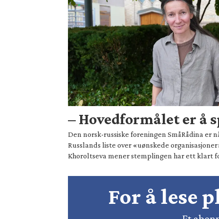
– Hovedformålet er å s
Den norsk-russiske foreningen SmåRådina er nå o
Russlands liste over «uønskede organisasjoner
Khoroltseva mener stemplingen har ett klart f
For å lese 
Et abonn