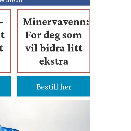
-
Minervavenn:
t
For deg som
t
vil bidra litt
ekstra
Bestill her