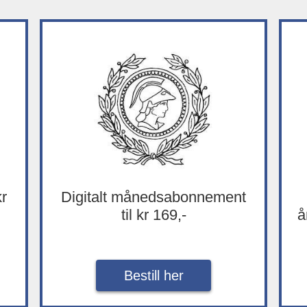
kr
Digitalt månedsabonnement
til kr 169,-
å
Bestill her