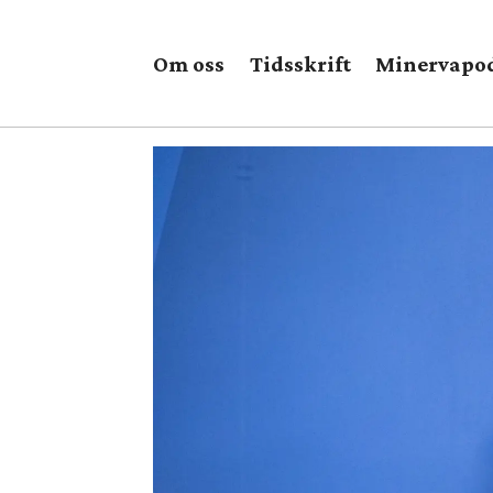
Om oss
Tidsskrift
Minervapo