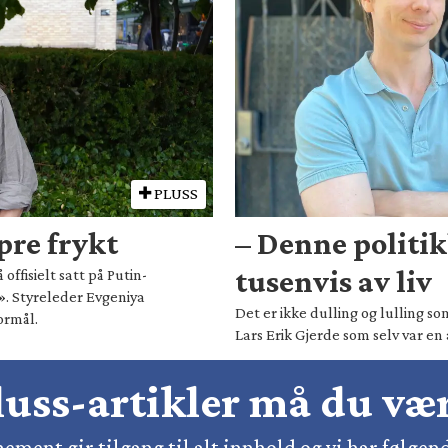
PLUSS
pre frykt
– Denne politi
tusenvis av liv
ffisielt satt på Putin-
». Styreleder Evgeniya
Det er ikke dulling og lulling so
ormål.
Lars Erik Gjerde som selv var en
pluss-artikler må du v
ement gir tilgang til alt innhold og vi har følgen