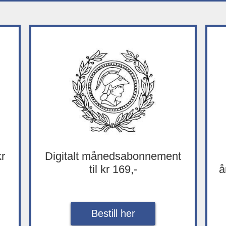
kr
Digitalt månedsabonnement
til kr 169,-
å
Bestill her