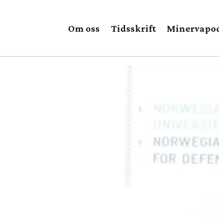
Om oss
Tidsskrift
Minervapo