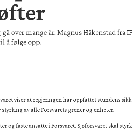
øfter
og gå over mange år. Magnus Håkenstad fra I
il å følge opp.
svaret viser at regjeringen har oppfattet stundens sikk
v styrking av alle Forsvarets grener og enheter.
vister og faste ansatte i Forsvaret. Sjøforsvaret skal 