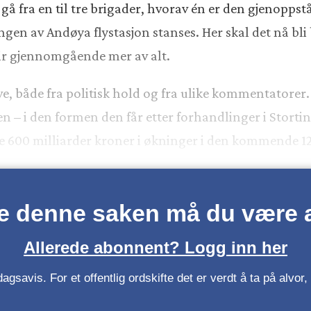
å fra en til tre brigader, hvorav én er den gjenoppstå
gen av Andøya flystasjon stanses. Her skal det nå bli
lir gjennomgående mer av alt.
ve, både fra politisk hold og fra ulike kommentatorer
n – i den formen den får etter forhandlinger i Stortinge
e 600 milliarder kroner i økninger i den kommende 1
se denne saken må du være
Allerede abonnent? Logg inn her
gsavis. For et offentlig ordskifte det er verdt å ta på alvo