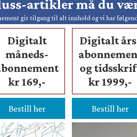
pluss-artikler må du v
ement gir tilgang til alt innhold og vi har følgen
Digitalt
Digitalt års
måneds-
abonnemen
abonnement
og tidsskrif
kr 169,-
kr 1999,-
Bestill her
Bestill her