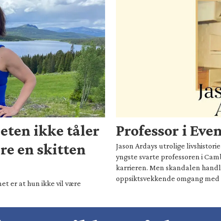
eten ikke tåler
Professor i Eve
are en skitten
Jason Ardays utrolige livshistor
yngste svarte professoren i Camb
karrieren. Men skandalen hand
oppsiktsvekkende omgang med 
t er at hun ikke vil være