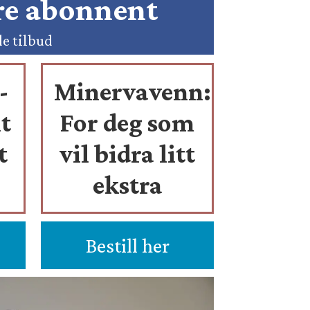
ære abonnent
de tilbud
-
Minervavenn:
t
For deg som
t
vil bidra litt
ekstra
Bestill her