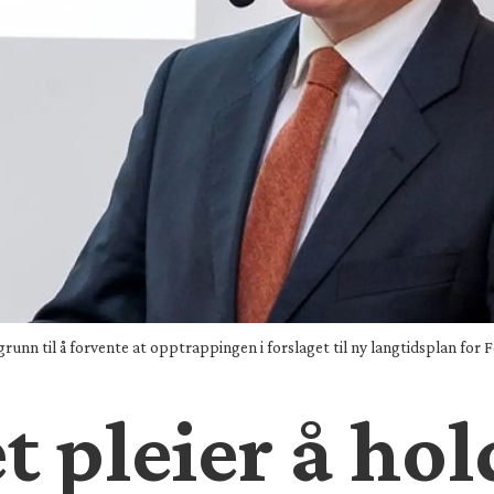
n til å forvente at opptrappingen i forslaget til ny langtidsplan for For
t pleier å hol