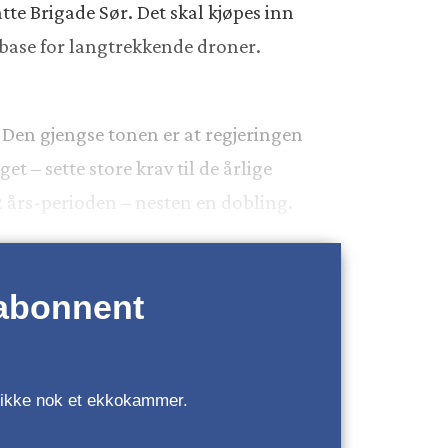
tte Brigade Sør. Det skal kjøpes inn
 base for langtrekkende droner.
. Den gjengse tonen er at regjeringen
t – sette store krav til de årlige
2 års-perioden – nesten en dobling.
 abonnent
r, ikke nok et ekkokammer.