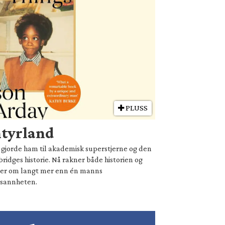
PLUSS
ntyrland
ie gjorde ham til akademisk superstjerne og den
ridges historie. Nå rakner både historien og
ler om langt mer enn én manns
sannheten.