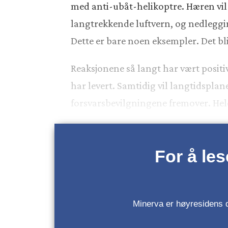
med anti-ubåt-helikoptre. Hæren vil g
langtrekkende luftvern, og nedleggin
Dette er bare noen eksempler. Det b
Reaksjonene så langt har vært positi
har levert. Samtidig vil langtidsplane
forsvarsbevilgningene fremover. Hel
For å le
Minerva er høyresidens da