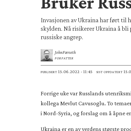
Bruker Rus
Invasjonen av Ukraina har ført til
skylden. Nå risikerer Ukraina å bli
russiske angrep.
John
Færseth
FORFATTER
15.06.2022 - 11:45
15
PUBLISERT
SIST OPPDATERT
Forrige uke var Russlands utenriksmi
kollega Mevlut Cavusoglu. To temaer
i Nord-Syria, og forslag om å åpne e
Ukraina er en av verdens største pro