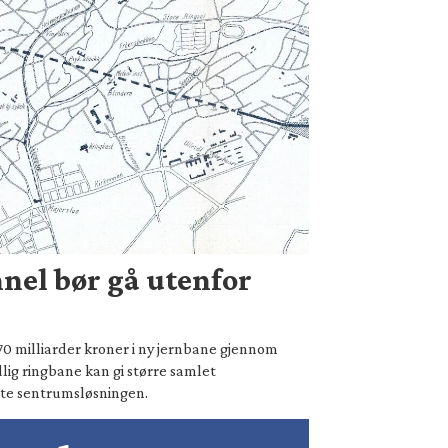
nel bør gå utenfor
70 milliarder kroner i ny jernbane gjennom
lig ringbane kan gi større samlet
te sentrumsløsningen.