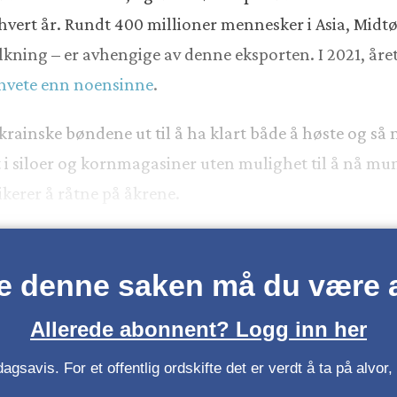
ert år. Rundt 400 millioner mennesker i Asia, Midtøst
ning – er avhengige av denne eksporten. I 2021, året 
hvete enn noensinne
.
ukrainske bøndene ut til å ha klart både å høste og så
t i siloer og kornmagasiner uten mulighet til å nå m
ikerer å råtne på åkrene.
se denne saken må du være
Allerede abonnent? Logg inn her
gsavis. For et offentlig ordskifte det er verdt å ta på alvo