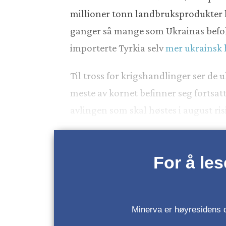
millioner tonn landbruksprodukter hv
ganger så mange som Ukrainas befolk
importerte Tyrkia selv
mer ukrainsk 
Til tross for krigshandlinger ser de 
meste av kornet befinner seg fortsat
avlingen som skal høstes i august ris
For å le
Minerva er høyresidens da