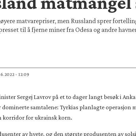
sland matmangel
 høyere matvarepriser, men Russland sprer fortellin
 presset til å fjerne miner fra Odesa og andre havne
.06.2022 - 12:09
nister Sergej Lavrov på et to dager langt besøk i Anka
 dominerte samtalene: Tyrkias planlagte operasjon m
n korridor for ukrainsk korn.
dusenter av hvete, og den største produsenten av sols