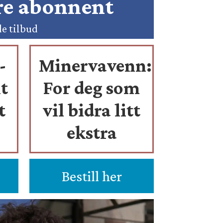
ære abonnent
de tilbud
-
Minervavenn:
t
For deg som
t
vil bidra litt
ekstra
Bestill her