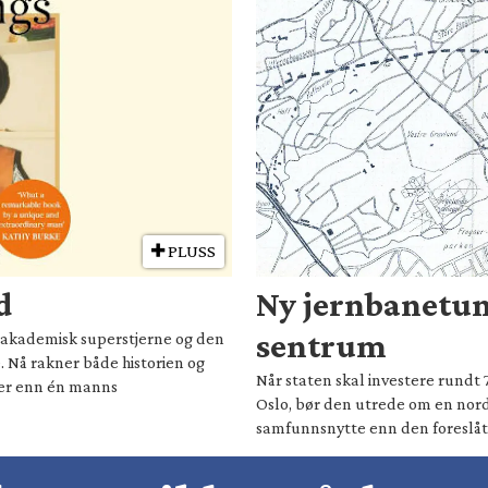
PLUSS
d
Ny jernbanetun
sentrum
il akademisk superstjerne og den
. Nå rakner både historien og
Når staten skal investere rundt 
mer enn én manns
Oslo, bør den utrede om en nord
samfunnsnytte enn den foreslåt