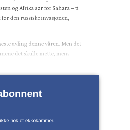
en og Afrika sør for Sahara – ti
før den russiske invasjonen,
 neste avling denne våren. Men det
unnene det skulle mette, mens
 abonnent
r, ikke nok et ekkokammer.