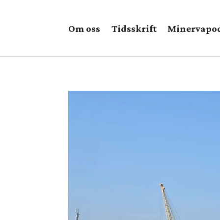
Om oss
Tidsskrift
Minervapo