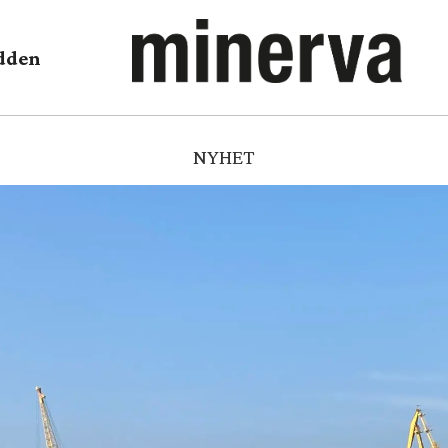
dden
NYHET