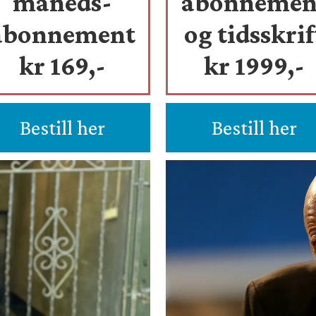
måneds-
abonnemen
abonnement
og tidsskrif
kr 169,-
kr 1999,-
Bestill her
Bestill her