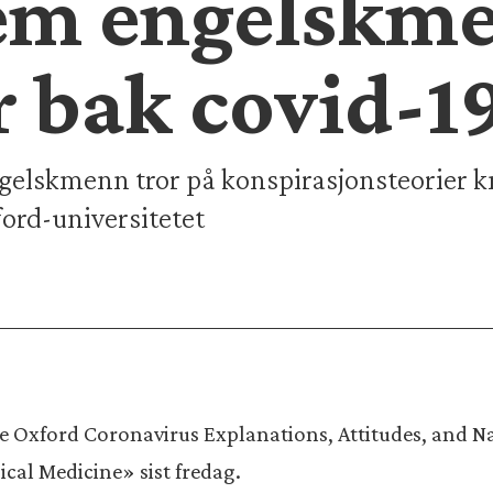
fem engelskme
r bak covid-1
gelskmenn tror på konspirasjonsteorier kn
ford-universitetet
 Oxford Coronavirus Explanations, Attitudes, and Na
ical Medicine» sist fredag.