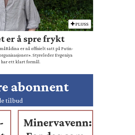
PLUSS
 er å spre frykt
åRådina er nå offisielt satt på Putin-
organisasjoner». Styreleder Evgeniya
ar ett klart formål.
ære abonnent
de tilbud
-
Minervavenn: