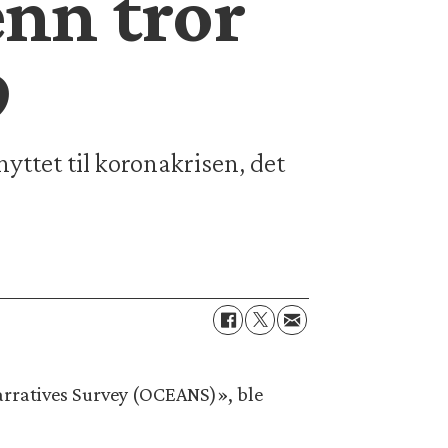
nn tror
9
yttet til koronakrisen, det
rratives Survey (OCEANS)», ble