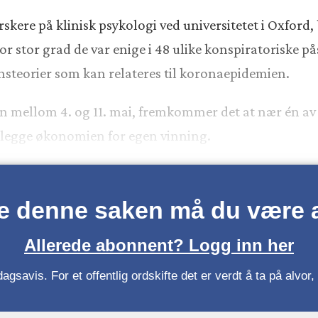
rskere på klinisk psykologi ved universitetet i Oxford,
 stor grad de var enige i 48 ulike konspiratoriske p
nsteorier som kan relateres til koronaepidemien.
den mellom 4. og 11. mai, fremkommer det at nær én a
elegge økonomien for egen vinning.
se denne saken må du være
Allerede abonnent? Logg inn her
gsavis. For et offentlig ordskifte det er verdt å ta på alvo