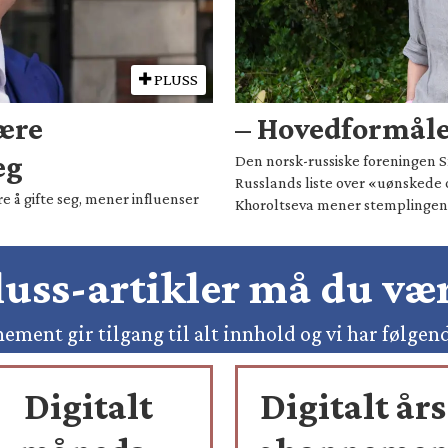
PLUSS
være
– Hovedformålet
eg
Den norsk-russiske foreningen Sm
Russlands liste over «uønskede 
e å gifte seg, mener influenser
Khoroltseva mener stemplingen h
pluss-artikler må du v
ement gir tilgang til alt innhold og vi har følgen
Digitalt
Digitalt års