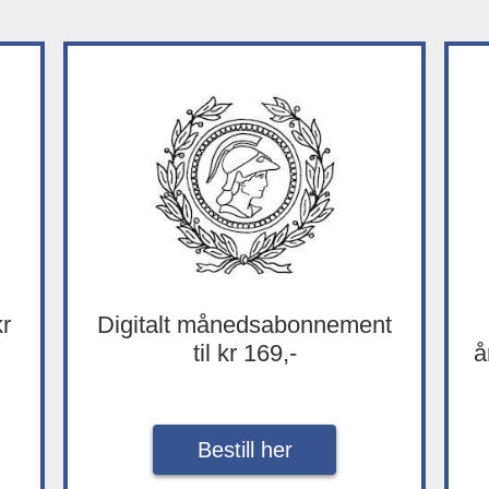
kr
Digitalt månedsabonnement
til kr 169,-
å
Bestill her