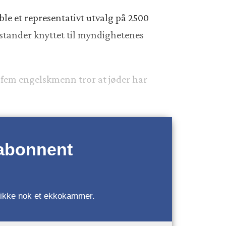
 ble et representativt utvalg på 2500
åstander knyttet til myndighetenes
v fem engelskmenn tror at jøder har
 abonnent
r, ikke nok et ekkokammer.