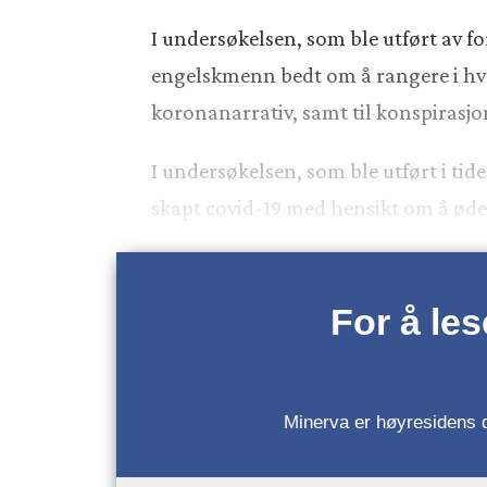
I undersøkelsen, som ble utført av fo
engelskmenn bedt om å rangere i hvor
koronanarrativ, samt til konspirasjo
I undersøkelsen, som ble utført i ti
skapt covid-19 med hensikt om å ød
For å le
Minerva er høyresidens da