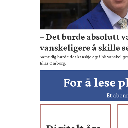
– Det burde absolutt 
vanskeligere å skille s
Samtidig burde det kanskje også bli vanskeliger
Elias Omberg.
For å lese 
Et abonn