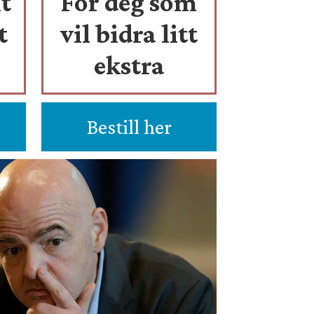
t
For deg som
t
vil bidra litt
ekstra
Bestill her