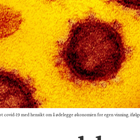
t covid-19 med hensikt om å ødelegge økonomien for egen vinning, ifølge