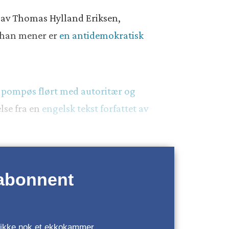
t av Thomas Hylland Eriksen,
t han mener er
en antidemokratisk
n
pompøs flørt med autoritær og
else fra en
engelsk tekst forfattet av
 abonnent
r, ikke nok et ekkokammer.