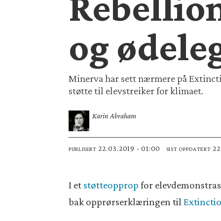
Rebellio
og ødele
Minerva har sett nærmere på Extincti
støtte til elevstreiker for klimaet.
Karin Abraham
22.03.2019 - 01:00
2
PUBLISERT
SIST OPPDATERT
I et
støtteopprop
for elevdemonstrasj
bak opprørserklæringen til
Extincti