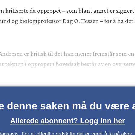
n kritiserte da oppropet – som blant annet er signer
Lund og biologiprofessor Dag O. Hessen – for å ha de
Andresen er kritisk til det han mener fremstår som e
 at teksten i oppropet i hovedsak består av en oversett
se denne saken må du være
Allerede abonnent? Logg inn her
gsavis. For et offentlig ordskifte det er verdt å ta på alvo