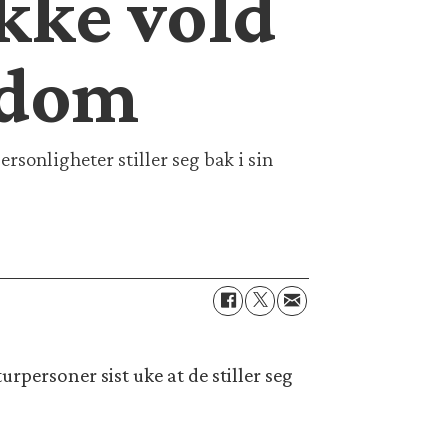
ikke vold
ndom
sonligheter stiller seg bak i sin
personer sist uke at de stiller seg