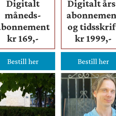
Digitalt
Digitalt års
måneds-
abonnemen
abonnement
og tidsskrif
kr 169,-
kr 1999,-
Bestill her
Bestill her