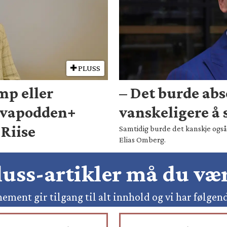
PLUSS
mp eller
– Det burde abs
rvapodden+
vanskeligere å s
Riise
Samtidig burde det kanskje også 
Elias Omberg.
pluss-artikler må du v
ement gir tilgang til alt innhold og vi har følgen