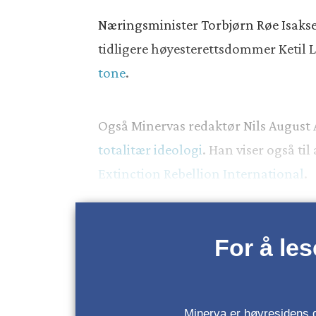
Næringsminister Torbjørn Røe Isakse
tidligere høyesterettsdommer Ketil 
tone
.
Også Minervas redaktør Nils August 
totalitær ideologi
. Han viser også til
Extinction Rebellion International
.
For å le
Minerva er høyresidens da