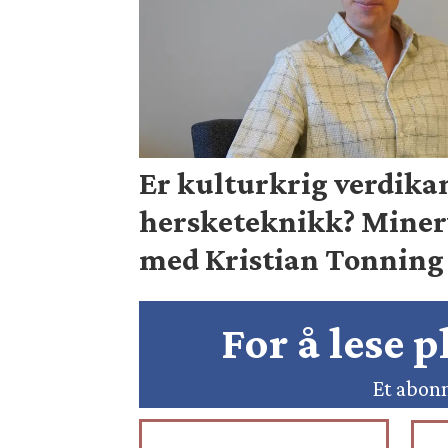
Er kulturkrig verdika
hersketeknikk? Mine
med Kristian Tonning 
For å lese 
Et abonn