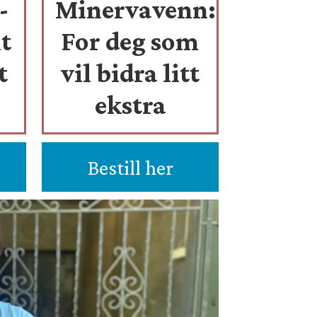
-
Minervavenn:
t
For deg som
t
vil bidra litt
ekstra
Bestill her