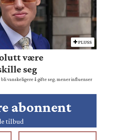
PLUSS
olutt være
kille seg
bli vanskeligere å gifte seg, mener influenser
ære abonnent
de tilbud