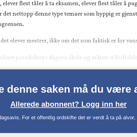
, elever flest tåler å ta eksamen, elever flest tåler å 
r det nettopp denne type temaer som hyppig er gjensta
rsgrensen.
 det elever mestrer, ikke om det som faktisk er for van
bare paradokser i dagens skole og måten vi forholder
se denne saken må du være
Allerede abonnent? Logg inn her
gsavis. For et offentlig ordskifte det er verdt å ta på alvo