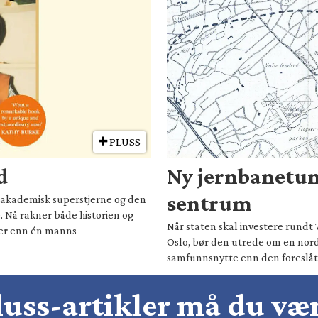
PLUSS
d
Ny jernbanetun
sentrum
il akademisk superstjerne og den
. Nå rakner både historien og
Når staten skal investere rundt 
mer enn én manns
Oslo, bør den utrede om en nord
samfunnsnytte enn den foreslåt
pluss-artikler må du v