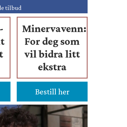
de tilbud
-
Minervavenn:
t
For deg som
t
vil bidra litt
ekstra
Bestill her