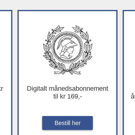
kr
Digitalt månedsabonnement
til kr 169,-
å
Bestill her