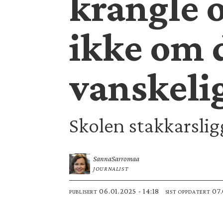
krangle o
ikke om d
vanskeli
Skolen stakkarslig
Sanna
Sarromaa
JOURNALIST
06.01.2025 - 14:18
07
PUBLISERT
SIST OPPDATERT