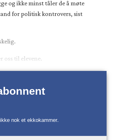
pugge og ikke minst tåler de å møte
nd for politisk kontrovers, sist
skelig.
 oss til elevene.
 abonnent
r, ikke nok et ekkokammer.