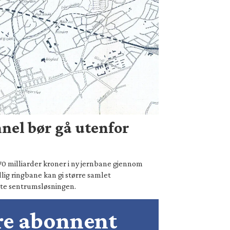
nel bør gå utenfor
70 milliarder kroner i ny jernbane gjennom
lig ringbane kan gi større samlet
te sentrumsløsningen.
ære abonnent