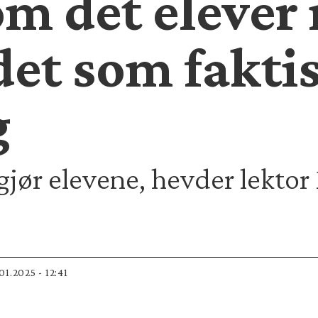
m det elever 
et som faktis
g
gjør elevene, hevder lekto
.01.2025 - 12:41