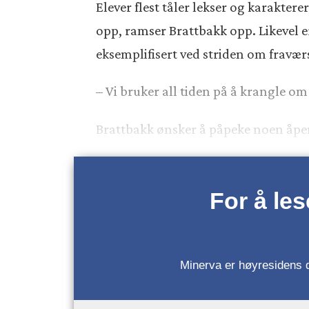
Elever flest tåler lekser og karakterer
opp, ramser Brattbakk opp. Likevel e
eksemplifisert ved striden om fravæ
– Vi bruker all tiden på å krangle om
Brattbakk ønsker å påpeke noen åpen
For å le
Minerva er høyresidens da