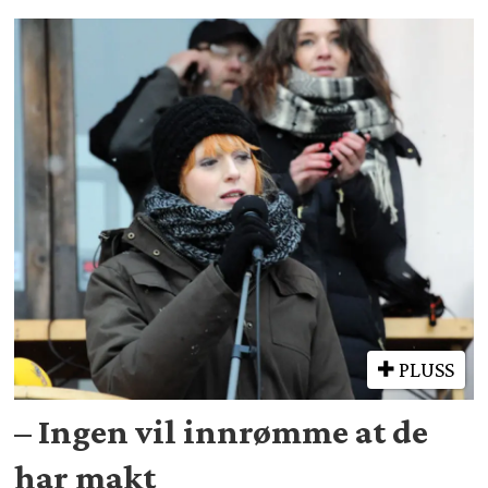
PLUSS
– Ingen vil innrømme at de
har makt