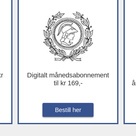
kr
Digitalt månedsabonnement
til kr 169,-
å
Bestill her