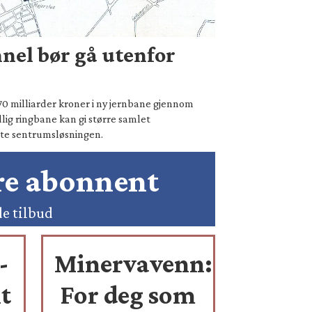
nel bør gå utenfor
70 milliarder kroner i ny jernbane gjennom
lig ringbane kan gi større samlet
te sentrumsløsningen.
ære abonnent
de tilbud
-
Minervavenn:
t
For deg som