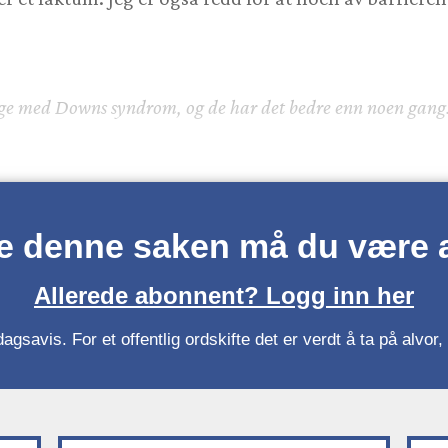
mange med Downs syndrom, og de har det bedre enn noen gang
se denne saken må du være
Allerede abonnent? Logg inn her
gsavis. For et offentlig ordskifte det er verdt å ta på alvo