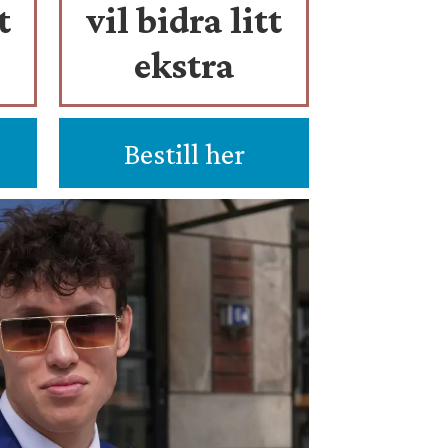
t
vil bidra litt
ekstra
Bestill her