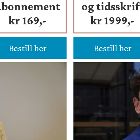
abonnement
og tidsskrif
kr 169,-
kr 1999,-
Bestill her
Bestill her