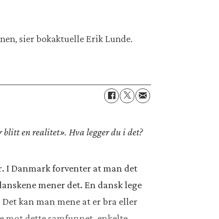
en, sier bokaktuelle Erik Lunde.
litt en realitet». Hva legger du i det?
r. I Danmark forventer at man det
v danskene mener det. En dansk lege
t. Det kan man mene at er bra eller
ene mot dette samfunnet, enkelte