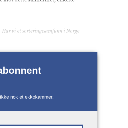
. Har vi et sorteringssamfunn i Norge
 abonnent
r, ikke nok et ekkokammer.