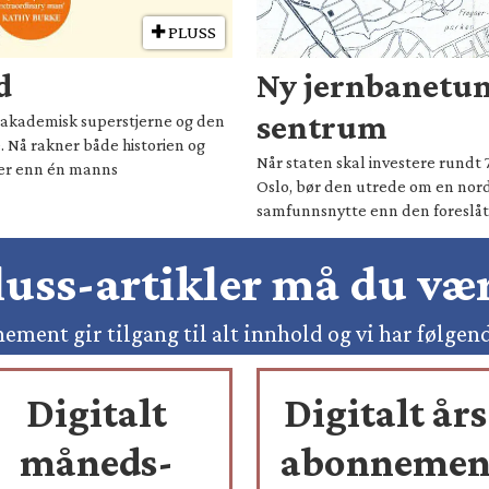
PLUSS
d
Ny jernbanetun
sentrum
il akademisk superstjerne og den
. Nå rakner både historien og
Når staten skal investere rundt 
mer enn én manns
Oslo, bør den utrede om en nord
samfunnsnytte enn den foreslåt
pluss-artikler må du v
ement gir tilgang til alt innhold og vi har følgen
Digitalt
Digitalt års
måneds-
abonnemen