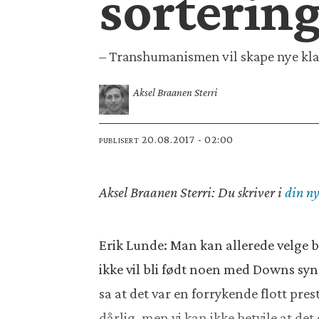
sorterin
– Transhumanismen vil skape nye klas
Aksel Braanen Sterri
20.08.2017 - 02:00
PUBLISERT
Aksel Braanen Sterri: Du skriver i
din n
Erik Lunde: Man kan allerede velge 
ikke vil bli født noen med Downs syn
sa at det var en forrykende flott pre
dårlig, men vi kan ikke betvile at de