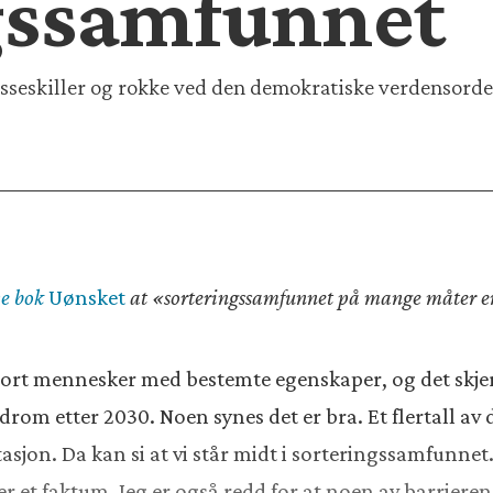
gssamfunnet
seskiller og rokke ved den demokratiske verdensorden
ye bok
Uønsket
at «sorteringssamfunnet på mange måter er b
bort mennesker med bestemte egenskaper, og det skje
drom etter 2030. Noen synes det er bra. Et flertall a
stasjon. Da kan si at vi står midt i sorteringssamfunne
t er et faktum. Jeg er også redd for at noen av barrier