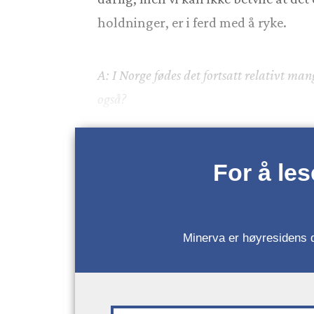
holdninger, er i ferd med å ryke.
A: I Norge fødes det fortsatt relativt 
også?
For å le
Minerva er høyresidens da