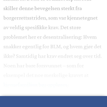
skiller denne bevegelsen sterkt fra
borgerrettsstriden, som var kjennetegnet
av veldig spesifikke krav. Det store
problemet her er desentralisering: Hvem
snakker egentlig for BLM, og hvem gjør det
ikke? Samtidig har krav endret seg over tid.
Noen har bare forsvunnet – som for
eksempel det noe merkelige kravet at
kjernefamilien bør oppløses
.