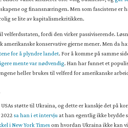
elskapene og finansnæringen. Men som fascistene er 
ig se lite av kapitalismekritikken.
 til velferdsstaten, fordi den virker passiviserende. 
lik amerikanske konservative gjerne mener. Men da han 
itene for å plyndre landet
. For å komme på samme sid
ligere mente var nødvendig
. Han har funnet et populis
engene heller brukes til velferd for amerikanske arbei
a
SAs støtte til Ukraina, og dette er kanskje det på kort
I 2022
sa han i et intervju
at han egentlig ikke brydde
kkel i New York Times
om hvordan Ukraina ikke kan vin