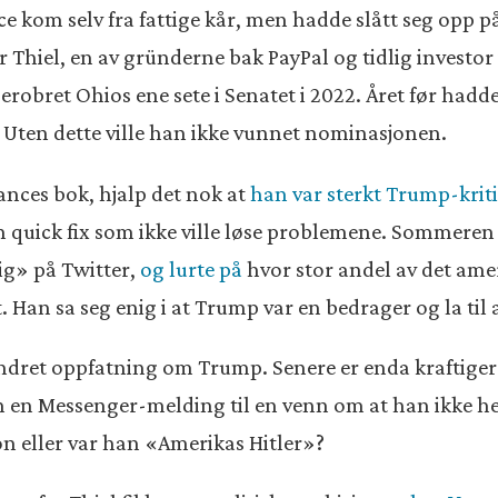
e kom selv fra fattige kår, men hadde slått seg opp på
Thiel, en av gründerne bak PayPal og tidlig investor 
robret Ohios ene sete i Senatet i 2022. Året før had
 Uten dette ville han ikke vunnet nominasjonen.
ances bok, hjalp det nok at
han var sterkt Trump-krit
n quick fix som ikke ville løse problemene. Sommeren
g» på Twitter,
og lurte på
hvor stor andel av det ame
 Han sa seg enig i at Trump var en bedrager og la til
 endret oppfatning om Trump. Senere er enda kraftige
 han en Messenger-melding til en venn om at han ikke
on eller var han «Amerikas Hitler»?