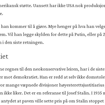
merikansk støtte. Uansett har ikke USA nok produksjon
e.
 han kommer til å gjøre. Mye henger på hva han velg
em. Vil han legge skylden for dette på Putin, eller på Z
m i den siste retningen.
iet
e regnes til den neokonservative leiren, har i de sis
er mot demokratiet. Han er redd at selv ikke domstol
vor mange væpnede divisjoner høyesterettsjustitiariu
kke liker. Det er en referanse til Josef Stalin. I 193
antydet at paven ville sette pris på om Stalin stoppet 