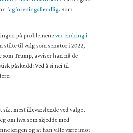
han
fagforeningsfiendlig.
Som
Løsningen på problemene
var endring i
stilte til valg som senator i 2022,
e som Trump, avviser han nå de
tisk påskudd: Ved å si nei til
dere.
 sikt mest illevarslende ved valget
 seg om hva som skjedde med
ne krigen og at han ville være imot