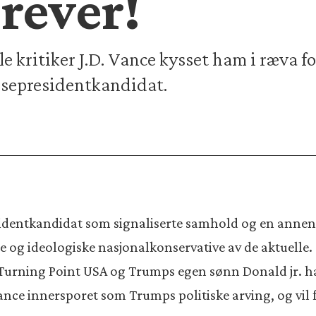
rever!
kritiker J.D. Vance kysset ham i ræva for 
sepresidentkandidat.
identkandidat som signaliserte samhold og en annen 
e og ideologiske nasjonalkonservative av de aktuelle.
urning Point USA og Trumps egen sønn Donald jr. har
nce innersporet som Trumps politiske arving, og vil 