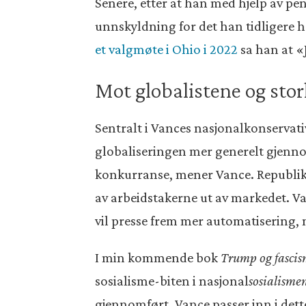
Senere, etter at han med hjelp av pen
unnskyldning for det han tidligere h
et valgmøte i Ohio i 2022
sa han at «
Mot globalistene og sto
Sentralt i Vances nasjonalkonservati
globaliseringen mer generelt gjenno
konkurranse, mener Vance. Republikan
av arbeidstakerne ut av markedet. 
vil presse frem mer automatisering, n
I min kommende bok
Trump og fasci
sosialisme-biten i nasjonal
sosialisme
gjennomført. Vance passer inn i dette