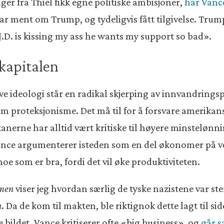
ger fra Thiel fikk egne politiske ambisjoner,
har Vanc
ar ment om Trump, og tydeligvis fått tilgivelse. Trum
J.D. is kissing my ass he wants my support so bad».
rkapitalen
ve ideologi står en radikal skjerping av innvandring
m proteksjonisme. Det må til for å forsvare amerikan
erne har alltid vært kritiske til høyere minstelønni
Vance argumenterer isteden som en del økonomer på 
oe som er bra, fordi det vil øke produktiviteten.
smen
viser jeg hvordan særlig de tyske nazistene var ster
n
. Da de kom til makten, ble riktignok dette lagt til si
 bildet. Vance kritiserer ofte «big business», og
går 