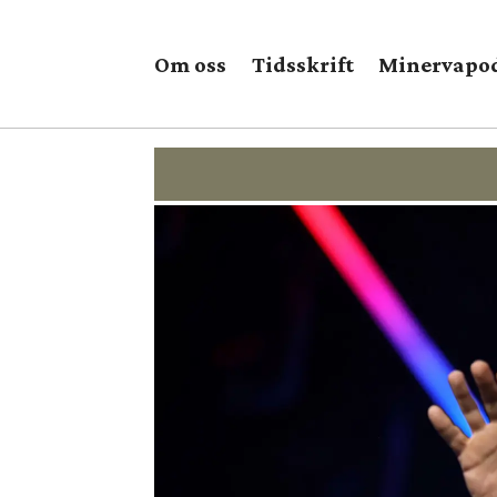
Om oss
Tidsskrift
Minervapo