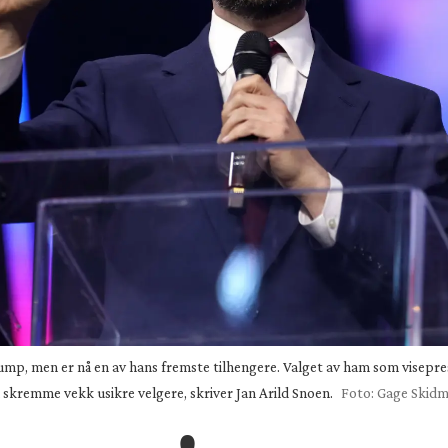
 Trump, men er nå en av hans fremste tilhengere. Valget av ham som visep
kremme vekk usikre velgere, skriver Jan Arild Snoen.
Foto: Gage Skidm