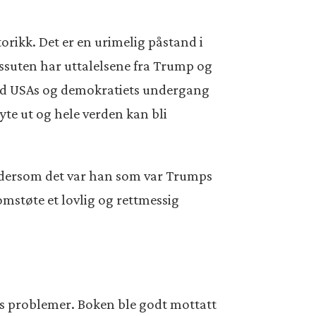
rikk. Det er en urimelig påstand i
essuten har uttalelsene fra Trump og
pådd USAs og demokratiets undergang
ryte ut og hele verden kan bli
dersom det var han som var Trumps
omstøte et lovlig og rettmessig
s problemer. Boken ble godt mottatt