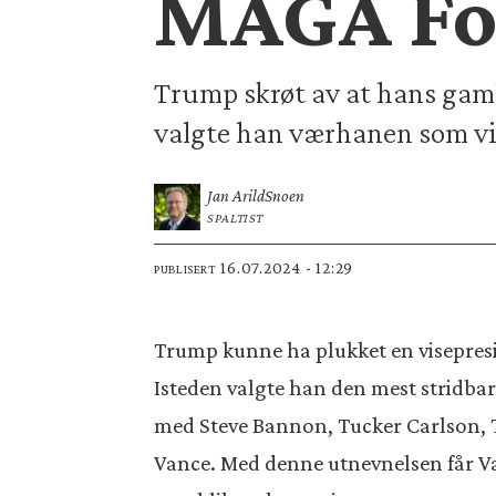
MAGA Fo
Trump skrøt av at hans gamle 
valgte han værhanen som vi
Jan Arild
Snoen
SPALTIST
16.07.2024 - 12:29
PUBLISERT
Trump kunne ha plukket en visepres
Isteden valgte han den mest stridbar
med Steve Bannon, Tucker Carlson, T
Vance. Med denne utnevnelsen får Va