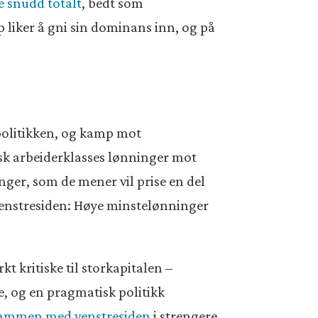
e snudd totalt
, bedt som
p liker å gni sin dominans inn, og på
spolitikken, og kamp mot
sk arbeiderklasses lønninger mot
nger, som de mener vil prise en del
venstresiden: Høye minstelønninger
kt kritiske til storkapitalen –
de, og en pragmatisk politikk
sammen med venstresiden
i strengere