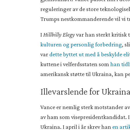
reguleringer av de store teknologis
Trumps nestkommanderende vil vi trol
I
Hillbilly Elegy
var han sterkt kritisk
kulturen og personlig forbedring
, s
var
dette byttet ut med å beskylde el
kuttene i velferdsstaten som
han tid
amerikansk støtte til Ukraina, kan p
Illevarslende for Ukrain
Vance er nemlig sterk motstander av U
av ham som visepresidentkandidat. 
Ukraina. I april i år skrev han
en arti