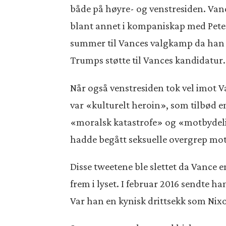
både på høyre- og venstresiden. Vanc
blant annet i kompaniskap med Peter 
summer til Vances valgkamp da han e
Trumps støtte til Vances kandidatur.
Når også venstresiden tok vel imot V
var «kulturelt heroin», som tilbød e
«moralsk katastrofe» og «motbydeli
hadde begått seksuelle overgrep mot.
Disse tweetene ble slettet da Vance
frem i lyset. I februar 2016 sendte
Var han en kynisk drittsekk som Nix