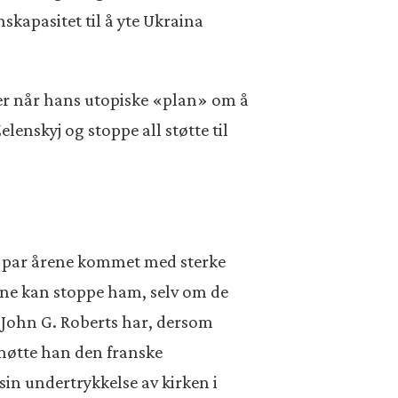
skapasitet til å yte Ukraina
er når hans utopiske «plan» om å
elenskyj og stoppe all støtte til
te par årene kommet med sterke
ene kan stoppe ham, selv om de
s John G. Roberts har, dersom
5 møtte han den franske
sin undertrykkelse av kirken i