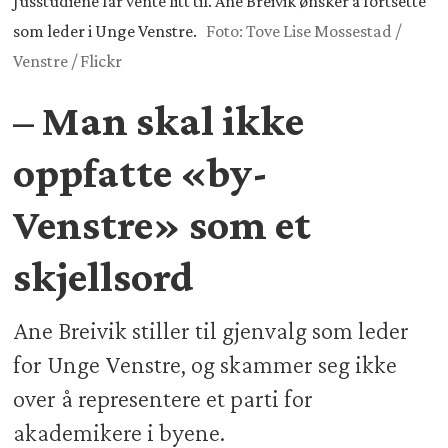
Jusstudiene får vente litt til. Ane Breivik ønsker å fortsette
som leder i Unge Venstre.
Foto: Tove Lise Mossestad /
Venstre / Flickr
– Man skal ikke
oppfatte «by-
Venstre» som et
skjellsord
Ane Breivik stiller til gjenvalg som leder
for Unge Venstre, og skammer seg ikke
over å representere et parti for
akademikere i byene.