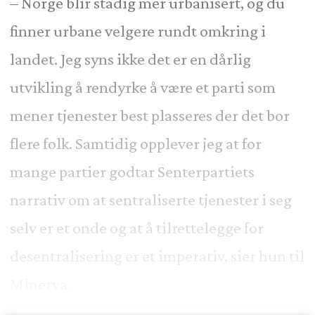
– Norge blir stadig mer urbanisert, og du
finner urbane velgere rundt omkring i
landet. Jeg syns ikke det er en dårlig
utvikling å rendyrke å være et parti som
mener tjenester best plasseres der det bor
flere folk. Samtidig opplever jeg at for
mange partier godtar Senterpartiets
narrativ om at sentraliserte tjenester i seg
selv er et onde og at å tilrettelegge for
desentralisering er et imperativ, sier hun til
Minerva.