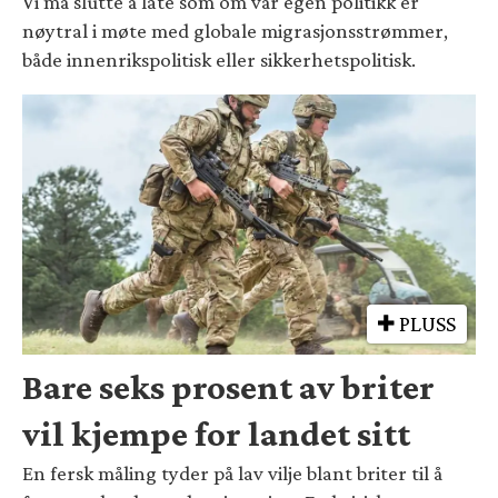
Vi må slutte å late som om vår egen politikk er
nøytral i møte med globale migrasjonsstrømmer,
både innenrikspolitisk eller sikkerhetspolitisk.
PLUSS
Bare seks prosent av briter
vil kjempe for landet sitt
En fersk måling tyder på lav vilje blant briter til å