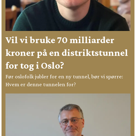
Vil vi bruke 70 milliarder
kroner på en distriktstunnel
for tog i Oslo?
Før oslofolk jubler for en ny tunnel, bør vi spørre:
Hvem er denne tunnelen for?