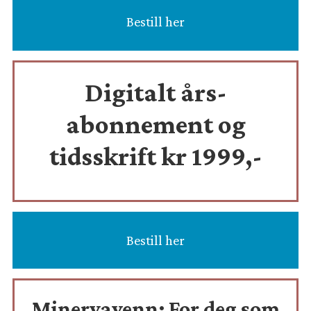
Bestill her
Digitalt års-
abonnement og
tidsskrift
kr 1999,-
Bestill her
Minervavenn:
For deg som