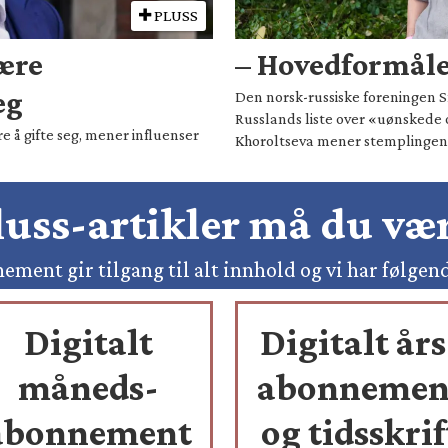
PLUSS
være
– Hovedformålet
eg
Den norsk-russiske foreningen Sm
Russlands liste over «uønskede 
e å gifte seg, mener influenser
Khoroltseva mener stemplingen h
pluss-artikler må du v
ement gir tilgang til alt innhold og vi har følgen
Digitalt
Digitalt års
måneds-
abonnemen
abonnement
og tidsskrif