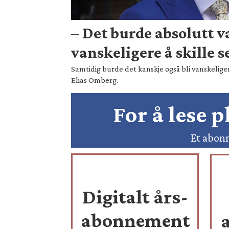
– Det burde absolutt 
vanskeligere å skille s
Samtidig burde det kanskje også bli vanskeliger
Elias Omberg.
For å lese 
Et abonn
Digitalt års-
abonnement