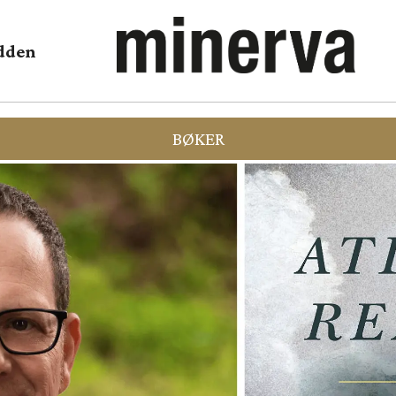
dden
BØKER