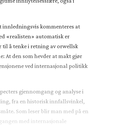
itime innflytelsessfære, også i
det innledningsvis kommenteres at
med «realisten» automatisk er
til å tenke i retning av orwellsk
de: At den som hevder at makt gjør
ensjonene ved internasjonal politikk
Specters gjennomgang og analyse i
ng, fra en historisk innfallsvinkel,
måte. Som leser blir man med på en
omgangen med internasjonale