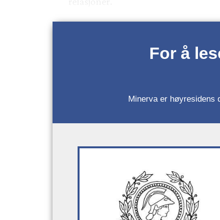
relasjoner.
For å le
Minerva er høyresidens da