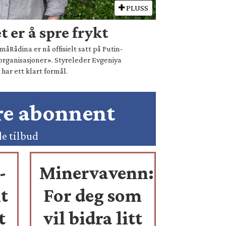
PLUSS
 er å spre frykt
åRådina er nå offisielt satt på Putin-
organisasjoner». Styreleder Evgeniya
ar ett klart formål.
ære abonnent
de tilbud
-
Minervavenn:
t
For deg som
t
vil bidra litt