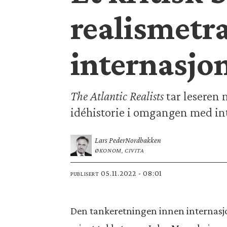
realismetr
internasjon
The Atlantic Realists
tar leseren 
idéhistorie i omgangen med int
Lars Peder
Nordbakken
ØKONOM, CIVITA
05.11.2022 - 08:01
PUBLISERT
Den tankeretningen innen internasjon