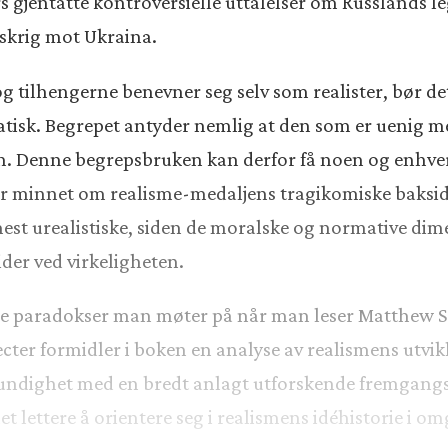
gjentatte kontroversielle uttalelser om Russlands leg
pskrig mot Ukraina.
og tilhengerne benevner seg selv som realister, bør 
ematisk. Begrepet antyder nemlig at den som er uenig 
jern. Denne begrepsbruken kan derfor få noen og enhver 
t blir minnet om realisme-medaljens tragikomiske baksi
 mest urealistiske, siden de moralske og normative dim
der ved virkeligheten.
ange paradokser man møter på når man leser Matthew 
cter formidler i boken en analyse av realismens utvikli
ndighet med en bredt anlagt utforskende fremgangs
t lettere å orientere seg i realismens idéhistorie i 