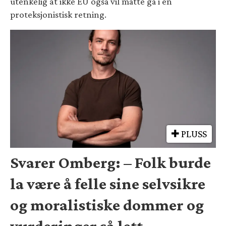
utenkelig at ikke EU også vil måtte gå i en
proteksjonistisk retning.
PLUSS
Svarer Omberg: – Folk burde
la være å felle sine selvsikre
og moralistiske dommer og
vurderinger så lett