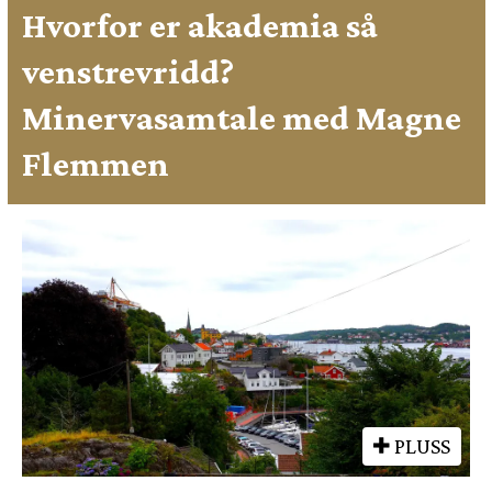
Hvorfor er akademia så
venstrevridd?
Minervasamtale med Magne
Flemmen
PLUSS