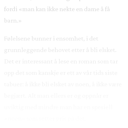
fordi «man kan ikke nekte en dame å få
barn.»
Følelsene bunner i ensomhet, i det
grunnleggende behovet etter å bli elsket.
Det er interessant å lese en roman som tar
opp det som kanskje er ett av vår tids siste
tabuer: å ikke bli elsket av noen, å ikke være
begjært. Alt man ellers er og oppnår er
uviktig med mindre man har en spesiell
«noen» som setter pris på det.