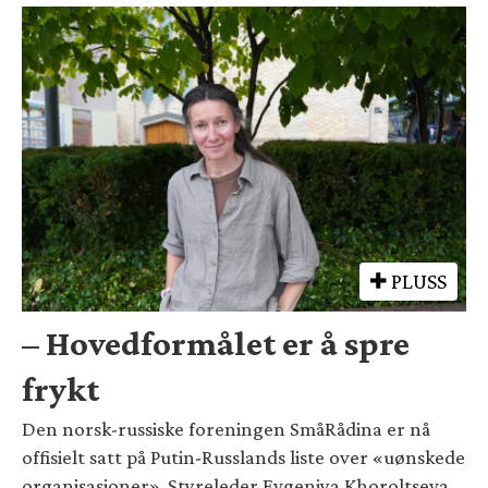
PLUSS
– Hovedformålet er å spre
frykt
Den norsk-russiske foreningen SmåRådina er nå
offisielt satt på Putin-Russlands liste over «uønskede
organisasjoner». Styreleder Evgeniya Khoroltseva