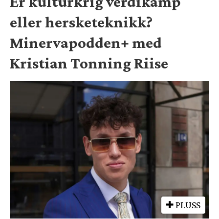
Er kulturkrig verdikamp
eller hersketeknikk?
Minervapodden+ med
Kristian Tonning Riise
PLUSS