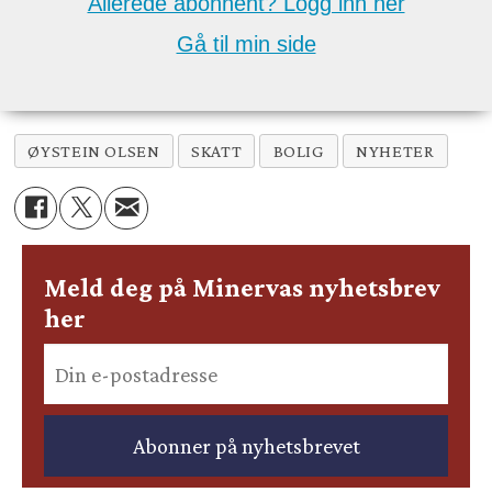
Allerede abonnent? Logg inn her
Gå til min side
ØYSTEIN OLSEN
SKATT
BOLIG
NYHETER
Meld deg på Minervas nyhetsbrev
her