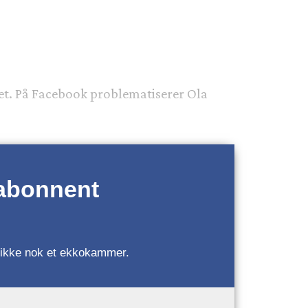
ektet. På Facebook problematiserer Ola
 abonnent
r, ikke nok et ekkokammer.