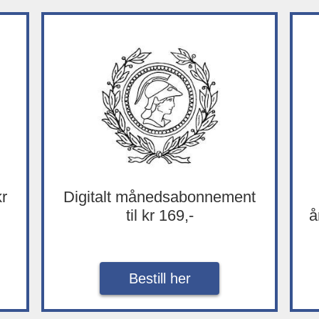
kr
Digitalt månedsabonnement
til kr 169,-
å
Bestill her