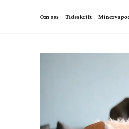
Om oss
Tidsskrift
Minervapo