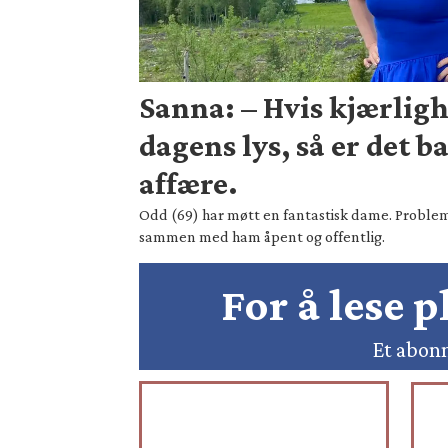
Sanna: – Hvis kjærligh
dagens lys, så er det b
affære.
Odd (69) har møtt en fantastisk dame. Probleme
sammen med ham åpent og offentlig.
For å lese 
Et abonn