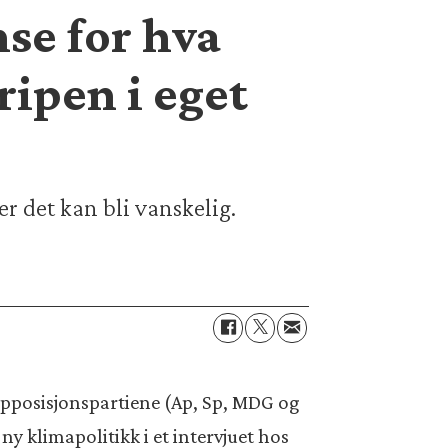
nse for hva
ripen i eget
 det kan bli vanskelig.
r opposisjonspartiene (Ap, Sp, MDG og
ny klimapolitikk i et intervjuet hos