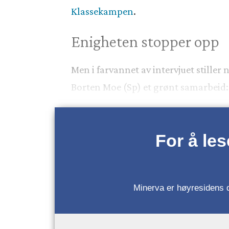
Klassekampen
.
Enigheten stopper opp
Men i farvannet av intervjuet stiller 
Borten Moe (Sp) et grønt samarbeid:
For å le
Minerva er høyresidens da