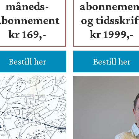
måneds-
abonnemen
abonnement
og tidsskrif
kr 169,-
kr 1999,-
Bestill her
Bestill her