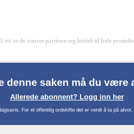
nå ett av de største partiene seg kritisk til hele prosj
se denne saken må du være
Allerede abonnent? Logg inn her
gsavis. For et offentlig ordskifte det er verdt å ta på alvo