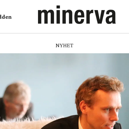
dden
NYHET