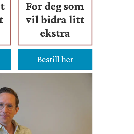
t
For deg som
t
vil bidra litt
ekstra
Bestill her