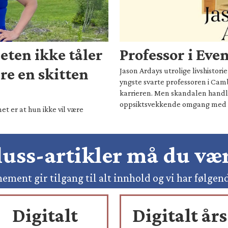
eten ikke tåler
Professor i Eve
are en skitten
Jason Ardays utrolige livshistor
yngste svarte professoren i Camb
karrieren. Men skandalen hand
oppsiktsvekkende omgang med 
t er at hun ikke vil være
pluss-artikler må du v
ement gir tilgang til alt innhold og vi har følgen
Digitalt
Digitalt års