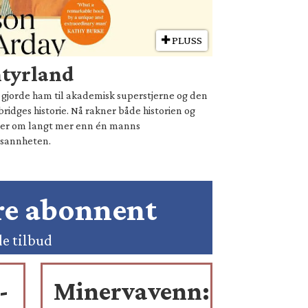
PLUSS
ntyrland
ie gjorde ham til akademisk superstjerne og den
ridges historie. Nå rakner både historien og
ler om langt mer enn én manns
sannheten.
ære abonnent
de tilbud
-
Minervavenn: