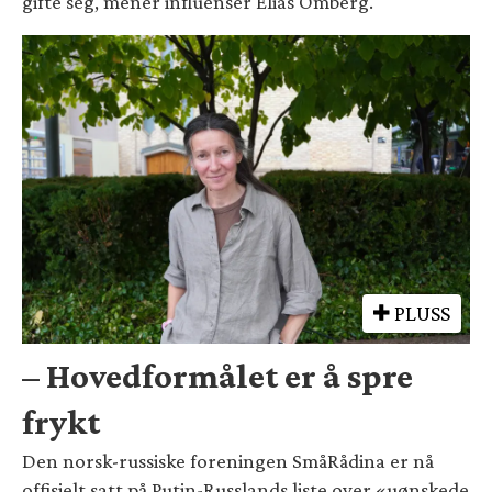
gifte seg, mener influenser Elias Omberg.
PLUSS
– Hovedformålet er å spre
frykt
Den norsk-russiske foreningen SmåRådina er nå
offisielt satt på Putin-Russlands liste over «uønskede