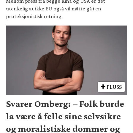
Mellom press fra begge Kina og USA er det
utenkelig at ikke EU også vil måtte gå i en
proteksjonistisk retning.
PLUSS
Svarer Omberg: – Folk burde
la være å felle sine selvsikre
og moralistiske dommer og