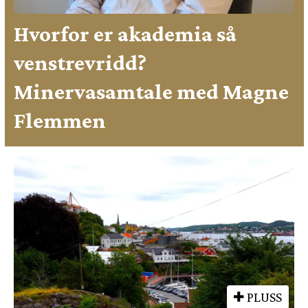
Hvorfor er akademia så
venstrevridd?
Minervasamtale med Magne
Flemmen
PLUSS