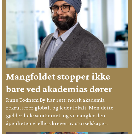
Mangfoldet stopper ikke
bare ved akademias dører
Rune Todnem By har rett: norsk akademia
rekrutterer globalt og leder lokalt. Men dette
gjelder hele samfunnet, og vi mangler den
åpenheten vi ellers krever av storselskaper.