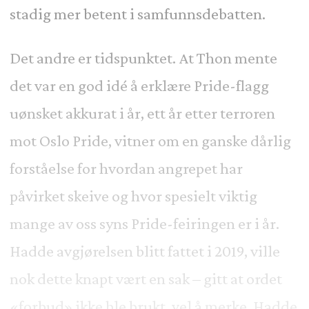
stadig mer betent i samfunnsdebatten.
Det andre er tidspunktet. At Thon mente
det var en god idé å erklære Pride-flagg
uønsket akkurat i år, ett år etter terroren
mot Oslo Pride, vitner om en ganske dårlig
forståelse for hvordan angrepet har
påvirket skeive og hvor spesielt viktig
mange av oss syns Pride-feiringen er i år.
Hadde avgjørelsen blitt fattet i 2019, ville
nok dette knapt vært en sak – gitt at ordet
«forbud» ikke ble brukt, vel å merke. Hadde