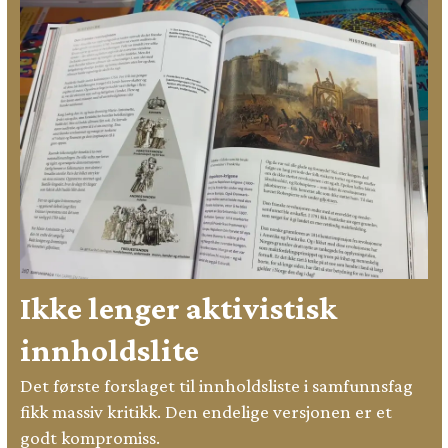
Ikke lenger aktivistisk
innholdslite
Det første forslaget til innholdsliste i samfunnsfag
fikk massiv kritikk. Den endelige versjonen er et
godt kompromiss.