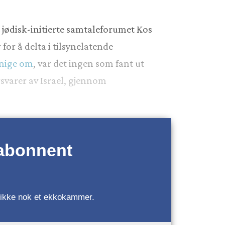
t jødisk-initierte samtaleforumet Kos
 for å delta i tilsynelatende
enige om
, var det ingen som fant ut
rsvarer av Israel, gjennom
 abonnent
r, ikke nok et ekkokammer.