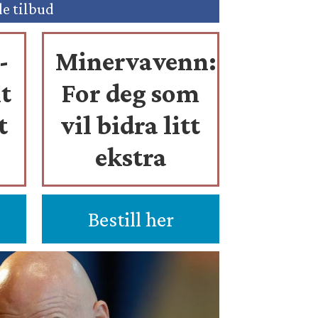
de tilbud
-
Minervavenn:
t
For deg som
t
vil bidra litt
ekstra
Bestill her