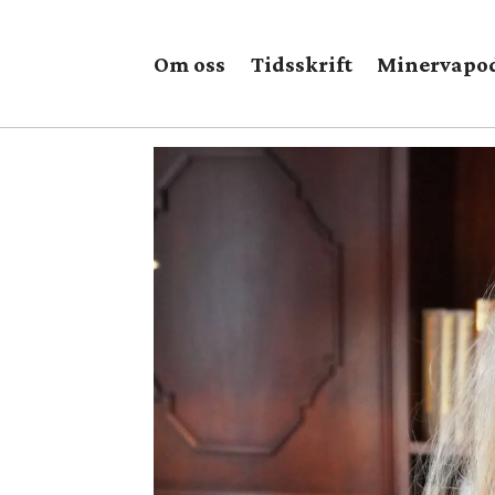
Om oss
Tidsskrift
Minervapo