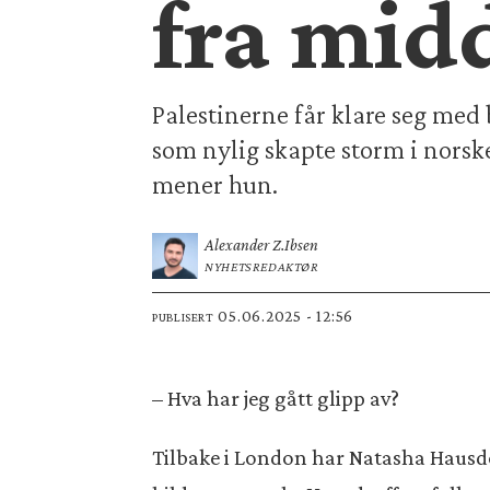
fra mid
Palestinerne får klare seg med 
som nylig skapte storm i norsk
mener hun.
Alexander Z.
Ibsen
NYHETSREDAKTØR
05.06.2025 - 12:56
PUBLISERT
– Hva har jeg gått glipp av?
Tilbake i London har Natasha Hausdor