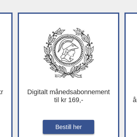
kr
Digitalt månedsabonnement
til kr 169,-
å
Bestill her