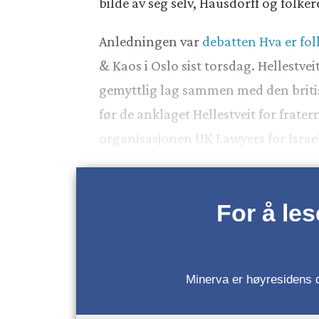
bilde av seg selv, Hausdorff og folker
Anledningen var
debatten Hva er fo
& Kaos i Oslo sist torsdag. Hellestvei
gemyttlig lag sammen med den britisk
før de anklaget Hellestveit for frate
organisasjonen UK Lawyers for Israe
For å le
Minerva er høyresidens da