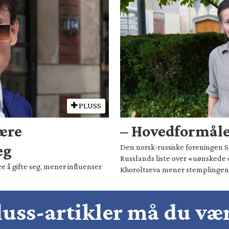
PLUSS
være
– Hovedformålet
eg
Den norsk-russiske foreningen Sm
Russlands liste over «uønskede 
e å gifte seg, mener influenser
Khoroltseva mener stemplingen h
pluss-artikler må du v