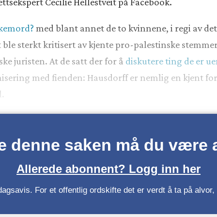
ettsekspert Cecilie Hellestveit på Facebook.
lkemord?
med blant annet de to kvinnene, i regi av de
t ble sterkt kritisert av kjente pro-palestinske stemmer
e juristen. At de satt der for å
diskutere ting de er u
rnisering med fienden: Hausdorff er nemlig en kjent fo
l.
se denne saken må du være
Allerede abonnent? Logg inn her
gsavis. For et offentlig ordskifte det er verdt å ta på alvo