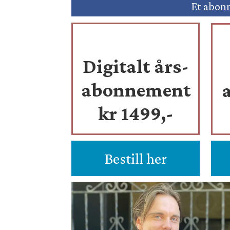
Et abonn
Digitalt års-
abonnement
kr 1499,-
Bestill her