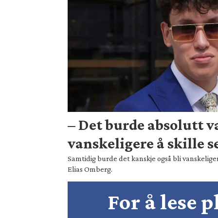
– Det burde absolutt 
vanskeligere å skille s
Samtidig burde det kanskje også bli vanskeliger
Elias Omberg.
For å lese 