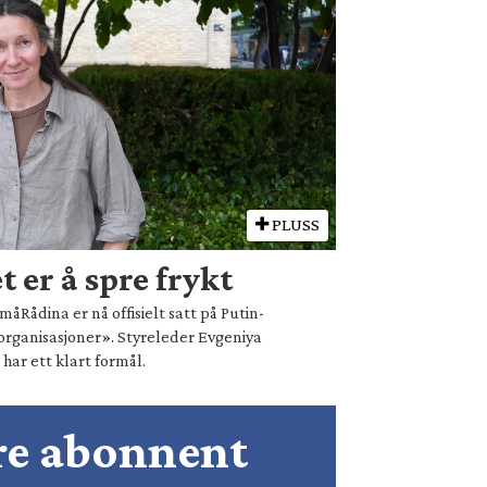
PLUSS
 er å spre frykt
åRådina er nå offisielt satt på Putin-
organisasjoner». Styreleder Evgeniya
ar ett klart formål.
ære abonnent