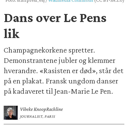
Foto: staffpresi_esj /
Wikimedia Commons
(CC BY-SA 2.0)
Dans over Le Pens
lik
Champagnekorkene spretter.
Demonstrantene jubler og klemmer
hverandre. «Rasisten er død», står det
på en plakat. Fransk ungdom danser
på kadaveret til Jean-Marie Le Pen.
Vibeke Knoop
Rachline
JOURNALIST, PARIS