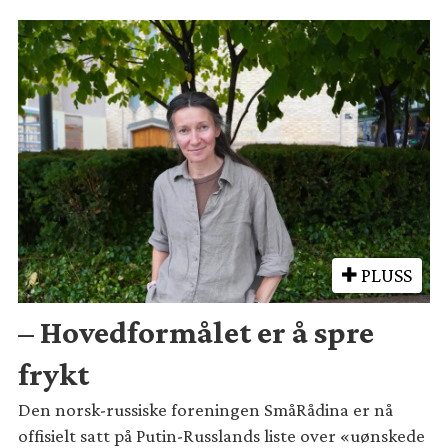
PLUSS
– Hovedformålet er å spre
frykt
Den norsk-russiske foreningen SmåRådina er nå
offisielt satt på Putin-Russlands liste over «uønskede