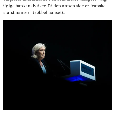
ifølge bankanalytiker. På den annen side er franske
statsfinanser i trøbbel uansett.