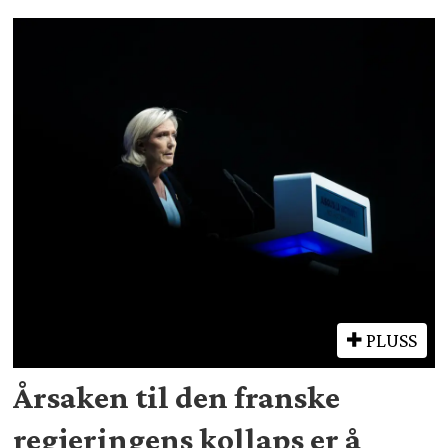
PLUSS
Årsaken til den franske
regjeringens kollaps er å