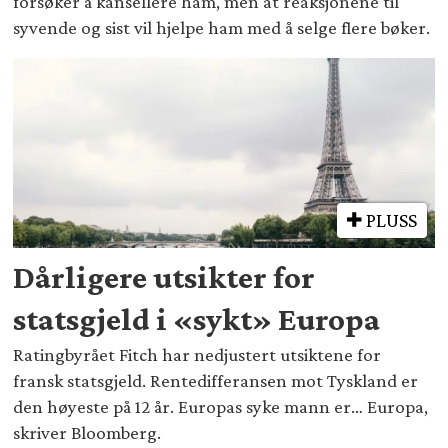
forsøker å kansellere ham, men at reaksjonene til
syvende og sist vil hjelpe ham med å selge flere bøker.
PLUSS
Dårligere utsikter for
statsgjeld i «sykt» Europa
Ratingbyrået Fitch har nedjustert utsiktene for
fransk statsgjeld. Rentedifferansen mot Tyskland er
den høyeste på 12 år. Europas syke mann er… Europa,
skriver Bloomberg.