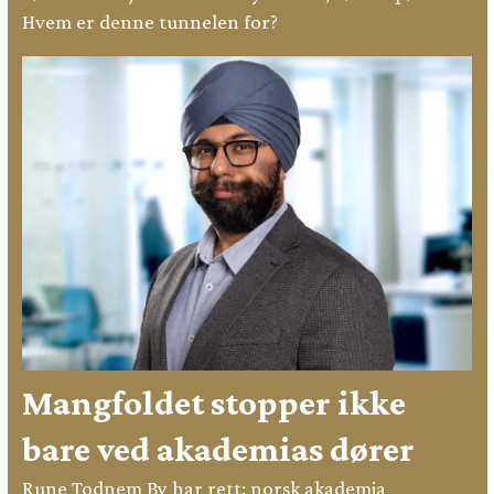
Hvem er denne tunnelen for?
Mangfoldet stopper ikke
bare ved akademias dører
Rune Todnem By har rett: norsk akademia