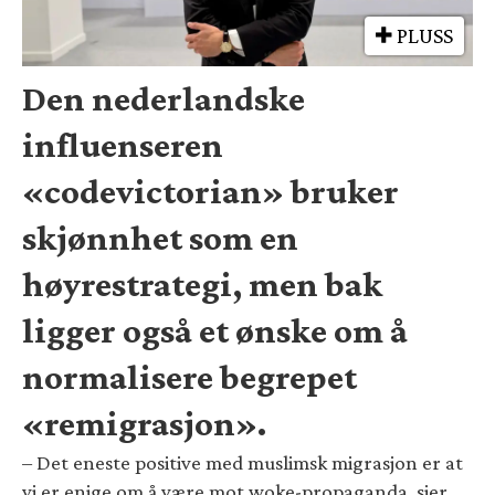
PLUSS
Den nederlandske
influenseren
«codevictorian» bruker
skjønnhet som en
høyrestrategi, men bak
ligger også et ønske om å
normalisere begrepet
«remigrasjon».
– Det eneste positive med muslimsk migrasjon er at
vi er enige om å være mot woke-propaganda, sier