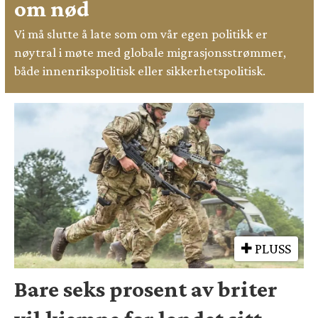
om nød
Vi må slutte å late som om vår egen politikk er
nøytral i møte med globale migrasjonsstrømmer,
både innenrikspolitisk eller sikkerhetspolitisk.
PLUSS
Bare seks prosent av briter