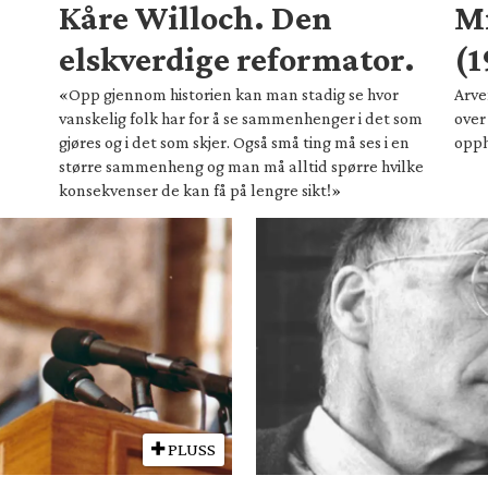
Kåre Willoch. Den
Mi
elskverdige reformator.
(1
«Opp gjennom historien kan man stadig se hvor
Arve
vanskelig folk har for å se sammenhenger i det som
over 
gjøres og i det som skjer. Også små ting må ses i en
opph
større sammenheng og man må alltid spørre hvilke
konsekvenser de kan få på lengre sikt!»
PLUSS