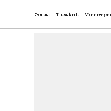
Om oss
Tidsskrift
Minervapo
Tag:
nekrolog