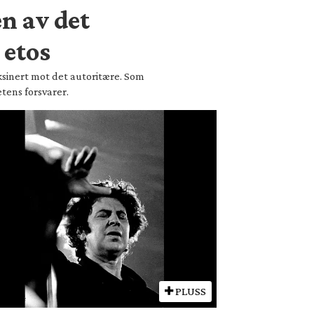
n av det
 etos
aksinert mot det autoritære. Som
etens forsvarer.
PLUSS