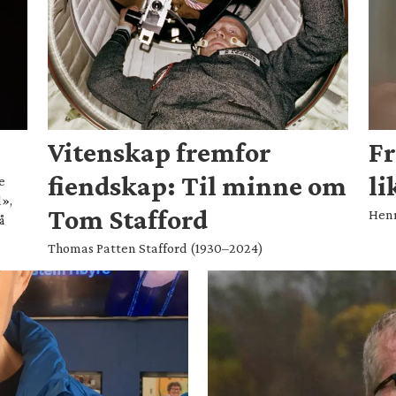
Vitenskap fremfor
Fr
fiendskap: Til minne om
li
e
d»,
Tom Stafford
Henr
å
Thomas Patten Stafford (1930–2024)