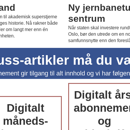
land
Ny jernbanetu
sentrum
am til akademisk superstjerne
ges historie. Nå rakner både
Når staten skal investere rund
ler om langt mer enn én
Oslo, bør den utrede om en no
nheten.
samfunnsnytte enn den foresl
luss-artikler må du 
ement gir tilgang til alt innhold og vi har følgen
Digitalt år
Digitalt
abonneme
måneds-
og