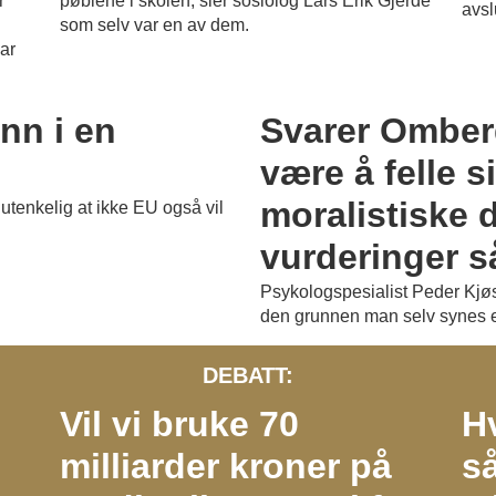
r
pøblene i skolen, sier sosiolog Lars Erik Gjerde
avslu
som selv var en av dem.
ar
PLUSS
nn i en
Svarer Omberg
være å felle s
moralistiske
utenkelig at ikke EU også vil
vurderinger så
Psykologspesialist Peder Kjøs
den grunnen man selv synes e
DEBATT:
Vil vi bruke 70
H
milliarder kroner på
s