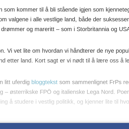
 som kommer til å bli stående igjen som kjennetegn
 om valgene i alle vestlige land, både der suksesse
e drømmer og mareritt – som i Storbritannia og US
jon. Vi vet lite om hvordan vi håndterer de nye popu
d etter land. Kort sagt er vi nødt til å lære oss å 
 litt uferdig
bloggtekst
som sammenlignet FrPs regj
ring – østerrikske FPÖ og italienske Lega Nord. Poen
ring å studere i vestlig politikk, og kjenner lite til 