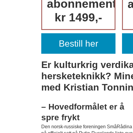
abonnement
kr 1499,-
Bestill her
Er kulturkrig verdik
hersketeknikk? Mi
med Kristian Tonnin
PLU
– Hovedformålet er å
spre frykt
Den norsk-russiske foreningen SmåRådina 