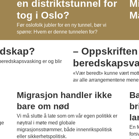
en distriktstunnel for
M
tog i Oslo?
M
Før oslofolk jubler for en ny tunnel, bør vi
spørre: Hvem er denne tunnelen for?
PLUSS
edskap?
– Oppskriften
beredskapsva
 beredskapsvasking er og blir
«Vær beredt» kunne vært mott
av alle arrangementene mener
Migrasjon handler ikke
Ba
bare om nød
br
la
Vi må slutte å late som om vår egen politikk er
ge
nøytral i møte med globale
En f
migrasjonsstrømmer, både innenrikspolitisk
fors
eller sikkerhetspolitisk.