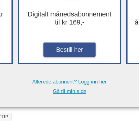
kr
Digitalt månedsabonnement
til kr 169,-
å
Bestill her
Allerede abonnent? Logg inn her
Gå til min side
FRP
PLUSS