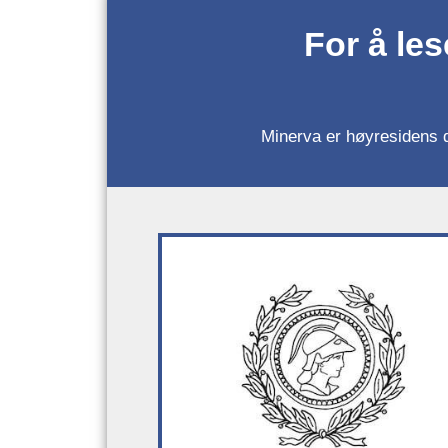
For å le
Minerva er høyresidens da