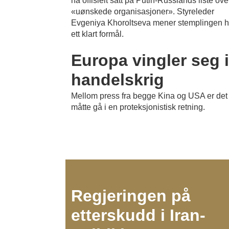
nå offisielt satt på Putin-Russlands liste ove
«uønskede organisasjoner». Styreleder
Evgeniya Khoroltseva mener stemplingen h
ett klart formål.
Europa vingler seg i
handelskrig
Mellom press fra begge Kina og USA er det 
måtte gå i en proteksjonistisk retning.
Regjeringen på
etterskudd i Iran-