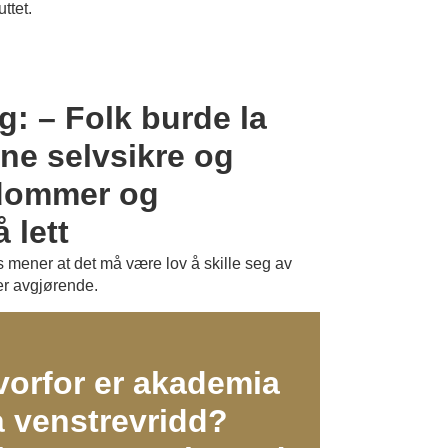
ttet.
PLUSS
: – Folk burde la
ine selvsikre og
 dommer og
 lett
 mener at det må være lov å skille seg av
r avgjørende.
vorfor er akademia
å venstrevridd?