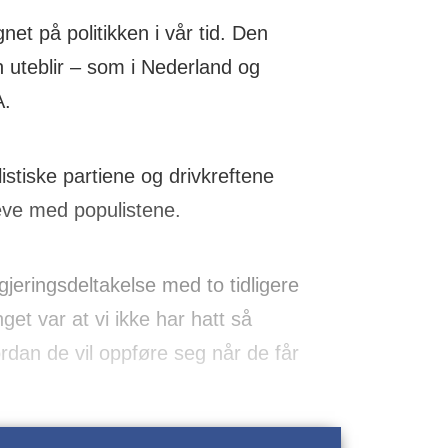
et på politikken i vår tid. Den
n uteblir – som i Nederland og
A.
listiske partiene og drivkreftene
leve med populistene.
eringsdeltakelse med to tidligere
get var at vi ikke har hatt så
hvordan de vil oppføre seg når de får