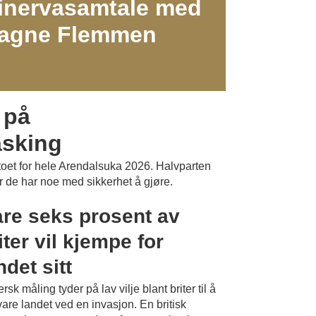
inervasamtale med
agne Flemmen
PLUSS
 på
sking
oet for hele Arendalsuka 2026. Halvparten
 de har noe med sikkerhet å gjøre.
PLUSS
re seks prosent av
iter vil kjempe for
ndet sitt
ersk måling tyder på lav vilje blant briter til å
vare landet ved en invasjon. En britisk