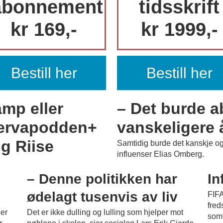
abonnement
tidsskrift
kr 169,-
kr 1999,-
Bestill her
Bestill her
PLUSS
amp eller
– Det burde a
nervapodden+
vanskeligere å
g Riise
Samtidig burde det kanskje og
influenser Elias Omberg.
SS
PLUSS
– Denne politikken har
In
ødelagt tusenvis av liv
FIFA
fred
er
Det er ikke dulling og lulling som hjelper mot
som 