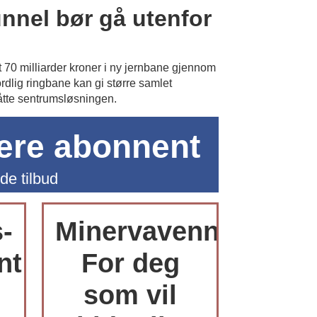
nnel bør gå utenfor
t 70 milliarder kroner i ny jernbane gjennom
rdlig ringbane kan gi større samlet
åtte sentrumsløsningen.
være abonnent
de tilbud
s-
Minervavenn:
nt
For deg
som vil