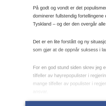
På godt og vondt er det populismen
dominerer fullstendig fortellingene
Tyskland – og der den overgår all
Det er en lite forstått og ny situas
som gjør at de oppnår suksess i lan
For en god stund siden skrev jeg en
tilfeller av høyrepopulister i regje
mange tilfeller av populister i regje
ansvar.