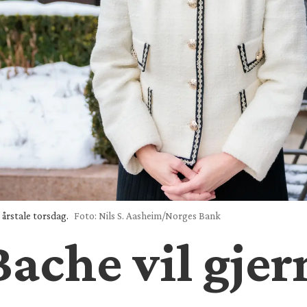
 årstale torsdag.
Foto: Nils S. Aasheim/Norges Bank
che vil gjern