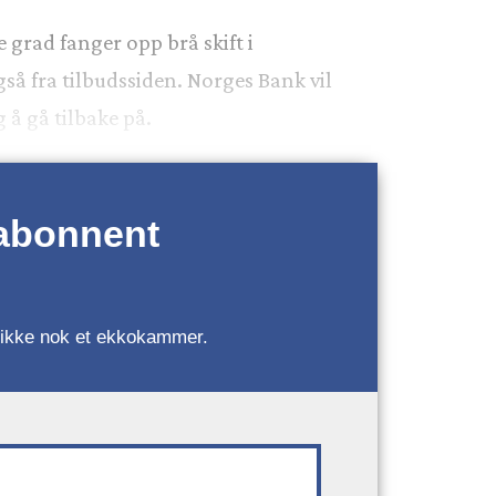
grad fanger opp brå skift i
så fra tilbudssiden. Norges Bank vil
 å gå tilbake på.
 abonnent
r, ikke nok et ekkokammer.