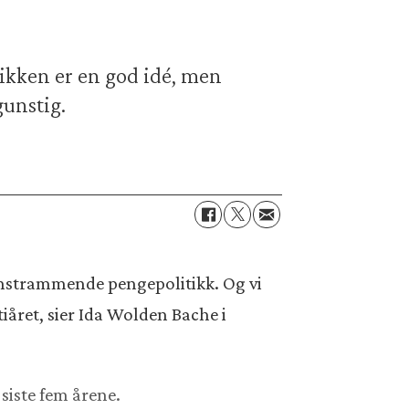
ikken er en god idé, men
gunstig.
 innstrammende pengepolitikk. Og vi
 tiåret, sier Ida Wolden Bache i
 siste fem årene.