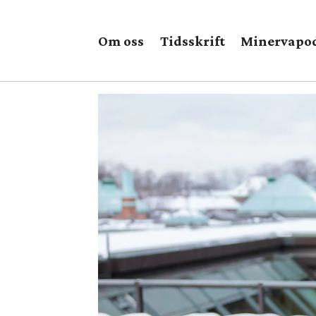
Om oss
Tidsskrift
Minervapo