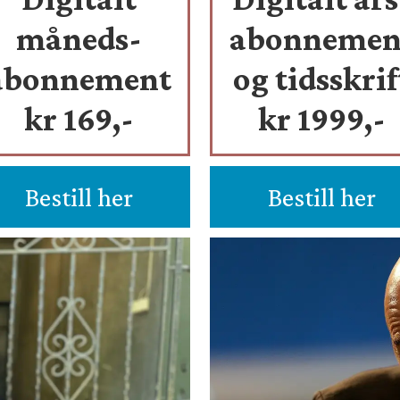
måneds-
abonnemen
abonnement
og tidsskrif
kr 169,-
kr 1999,-
Bestill her
Bestill her