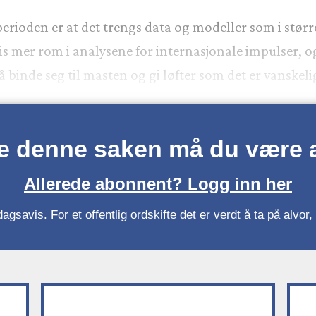
ioden er at det trengs data og modeller som i større 
 mer rom i analysene for internasjonale impulser, og
å binde seg til masten og gi løfter som det er vanskelig
se denne saken må du være
Allerede abonnent? Logg inn her
gsavis. For et offentlig ordskifte det er verdt å ta på alvo