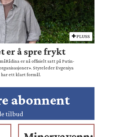
PLUSS
 er å spre frykt
åRådina er nå offisielt satt på Putin-
organisasjoner». Styreleder Evgeniya
ar ett klart formål.
ære abonnent
de tilbud
-
Minervavenn: