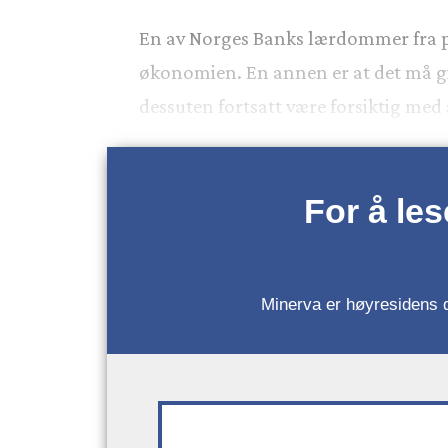
En av Norges Banks lærdommer fra per
økonomien. En annen er at det må gis
dessuten fortsatt være forsiktig med 
For å le
Minerva er høyresidens da