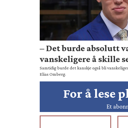
– Det burde absolutt 
vanskeligere å skille s
Samtidig burde det kanskje også bli vanskeliger
Elias Omberg.
For å lese 
Et abonn