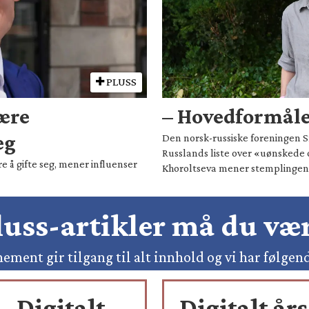
PLUSS
være
– Hovedformålet
eg
Den norsk-russiske foreningen Sm
Russlands liste over «uønskede 
e å gifte seg, mener influenser
Khoroltseva mener stemplingen h
pluss-artikler må du v
ement gir tilgang til alt innhold og vi har følgen
Digitalt
Digitalt års