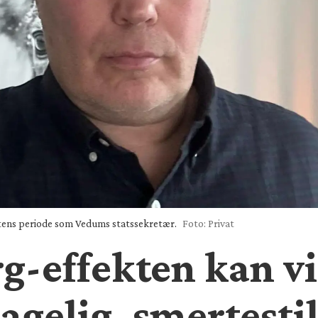
intens periode som Vedums statssekretær.
Foto: Privat
g-effekten kan vi
gelig, smertestil