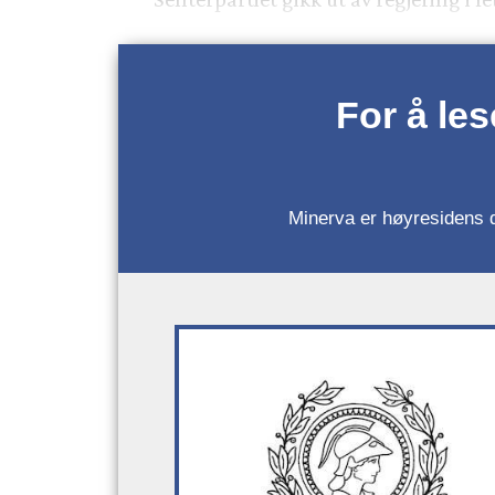
For å le
Minerva er høyresidens da