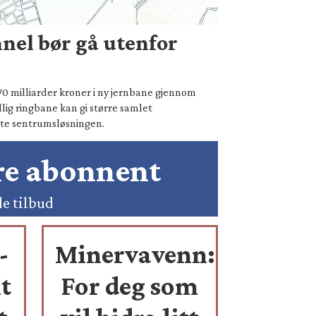
nel bør gå utenfor
70 milliarder kroner i ny jernbane gjennom
lig ringbane kan gi større samlet
te sentrumsløsningen.
ære abonnent
de tilbud
-
Minervavenn:
t
For deg som