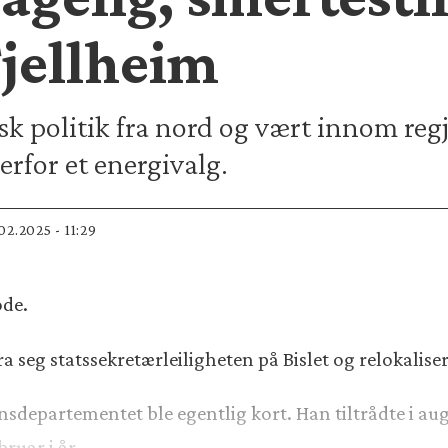
Fjellheim
 politik fra nord og vært innom regj
erfor et energivalg.
.02.2025 - 11:29
ode.
fra seg statssekretærleiligheten på Bislet og relokalis
epartementet ble egentlig kort. Han tiltrådte i augu
bruar i år.