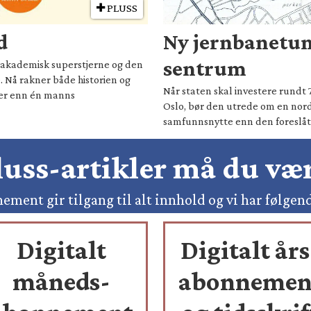
PLUSS
d
Ny jernbanetun
sentrum
il akademisk superstjerne og den
. Nå rakner både historien og
Når staten skal investere rundt 
mer enn én manns
Oslo, bør den utrede om en nord
samfunnsnytte enn den foreslåt
pluss-artikler må du v
ement gir tilgang til alt innhold og vi har følgen
Digitalt
Digitalt års
måneds-
abonnemen