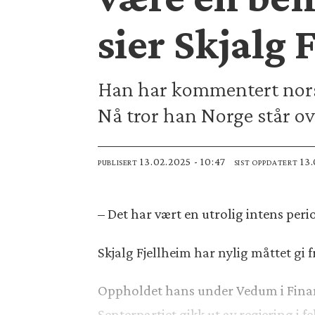
sier Skjalg 
Han har kommentert norsk
Nå tror han Norge står ov
13.02.2025 - 10:47
13
PUBLISERT
SIST OPPDATERT
– Det har vært en utrolig intens peri
Skjalg Fjellheim har nylig måttet gi 
Oppholdet hans under Vedum i Finansd
Senterpartiet gikk ut av regjering i fe