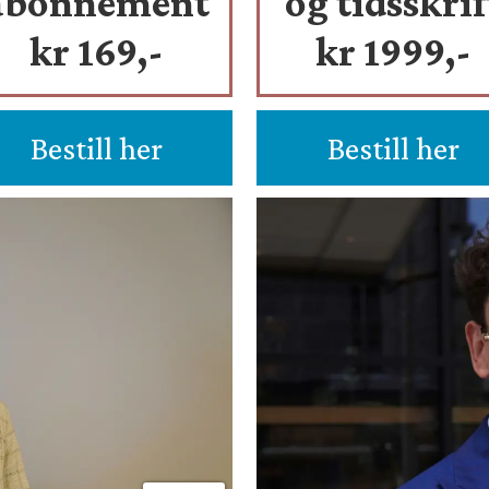
abonnement
og tidsskrif
kr 169,-
kr 1999,-
Bestill her
Bestill her