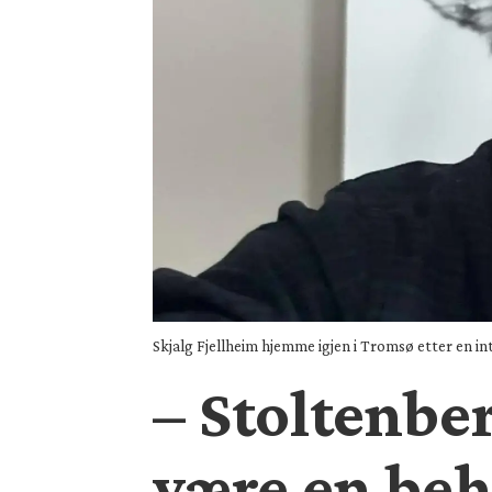
Skjalg Fjellheim hjemme igjen i Tromsø etter en 
– Stoltenber
være en beha