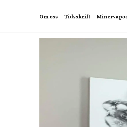
Om oss
Tidsskrift
Minervapo