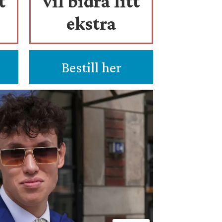
t
vil bidra litt
ekstra
Bestill her