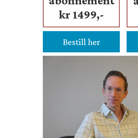
abonnement
kr 1499,-
Bestill her