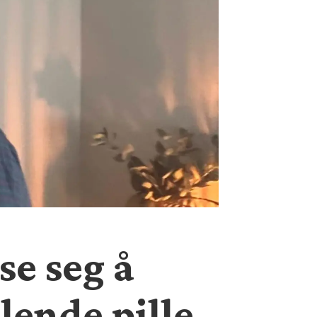
se seg å
lende pille,