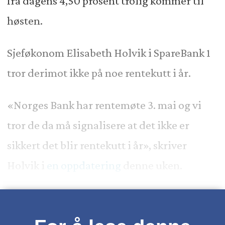
fra dagens 4,50 prosent trolig kommer til
høsten.
Sjeføkonom Elisabeth Holvik i SpareBank 1
tror derimot ikke på noe rentekutt i år.
«Norges Bank har rentemøte 3. mai og vi
tror de da må signalisere at det ikke er
sikkert det blir rentekutt i år», skriver
Holvik i
en oppdatering
denne uken.