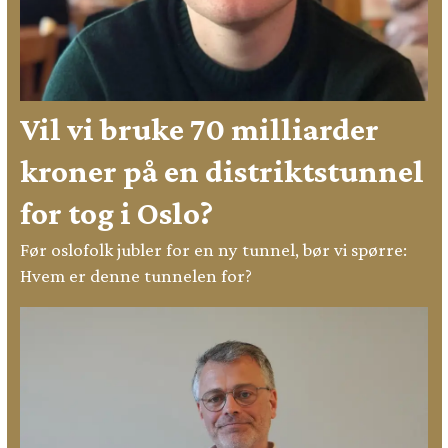
Vil vi bruke 70 milliarder
kroner på en distriktstunnel
for tog i Oslo?
Før oslofolk jubler for en ny tunnel, bør vi spørre:
Hvem er denne tunnelen for?