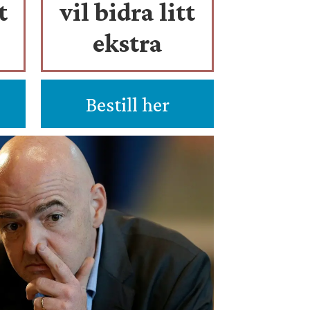
t
vil bidra litt
ekstra
Bestill her