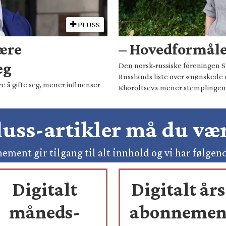
PLUSS
være
– Hovedformålet
eg
Den norsk-russiske foreningen Sm
Russlands liste over «uønskede 
e å gifte seg, mener influenser
Khoroltseva mener stemplingen h
pluss-artikler må du v
ement gir tilgang til alt innhold og vi har følgen
Digitalt
Digitalt års
måneds-
abonnemen