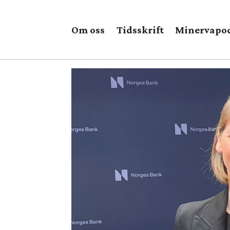
Om oss
Tidsskrift
Minervapo