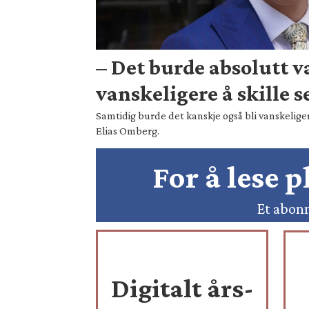
– Det burde absolutt 
vanskeligere å skille s
Samtidig burde det kanskje også bli vanskeliger
Elias Omberg.
For å lese 
Et abonn
Digitalt års-