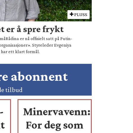
PLUSS
 er å spre frykt
åRådina er nå offisielt satt på Putin-
organisasjoner». Styreleder Evgeniya
ar ett klart formål.
ære abonnent
de tilbud
-
Minervavenn:
t
For deg som