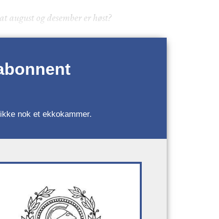
 at august og desember er høst?
 abonnent
r, ikke nok et ekkokammer.