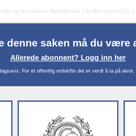
ktober og november er høstmåneder. I hvilken grad vil du si
se denne saken må du være
Allerede abonnent? Logg inn her
gsavis. For et offentlig ordskifte det er verdt å ta på alvo