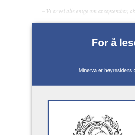
– Vi er vel alle enige om at september, o
For å le
Minerva er høyresidens da