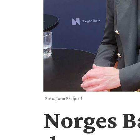
Foto: Jone Frafjord
Norges B