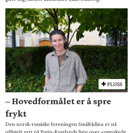
PLUSS
– Hovedformålet er å spre
frykt
Den norsk-russiske foreningen SmåRådina er nå
offisielt satt på Putin-Russlands liste over «uønskede