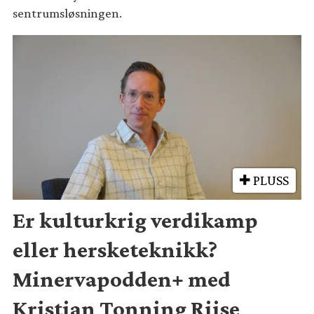
sentrumsløsningen.
PLUSS
Er kulturkrig verdikamp
eller hersketeknikk?
Minervapodden+ med
Kristian Tonning Riise